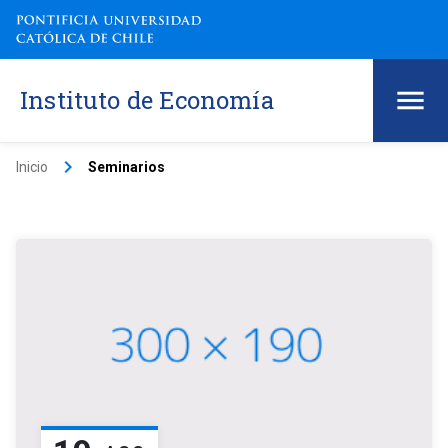
Instituto de Economía
keyboard_arrow_right
Inicio
Seminarios