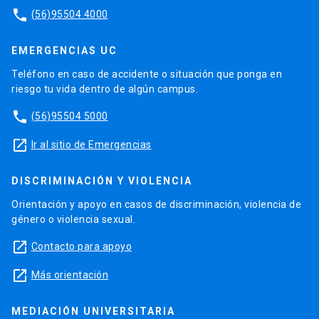
phone
(56)95504 4000
EMERGENCIAS UC
Teléfono en caso de accidente o situación que ponga en
riesgo tu vida dentro de algún campus.
phone
(56)95504 5000
launch
Ir al sitio de Emergencias
DISCRIMINACIÓN Y VIOLENCIA
Orientación y apoyo en casos de discriminación, violencia de
género o violencia sexual.
launch
Contacto para apoyo
launch
Más orientación
MEDIACIÓN UNIVERSITARIA