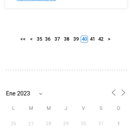
<<
<
35
36
37
38
39
40
41
42
>
L
M
M
J
V
S
D
26
28
29
30
31
1
27