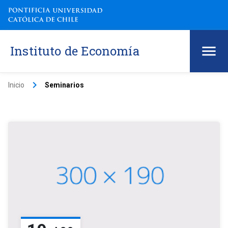
Instituto de Economía
keyboard_arrow_right
Inicio
Seminarios