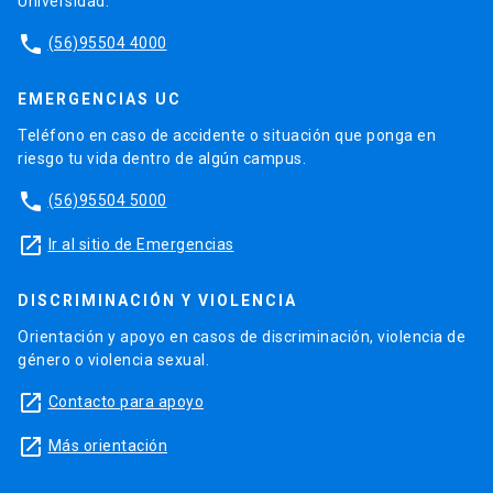
Universidad.
phone
(56)95504 4000
EMERGENCIAS UC
Teléfono en caso de accidente o situación que ponga en
riesgo tu vida dentro de algún campus.
phone
(56)95504 5000
launch
Ir al sitio de Emergencias
DISCRIMINACIÓN Y VIOLENCIA
Orientación y apoyo en casos de discriminación, violencia de
género o violencia sexual.
launch
Contacto para apoyo
launch
Más orientación