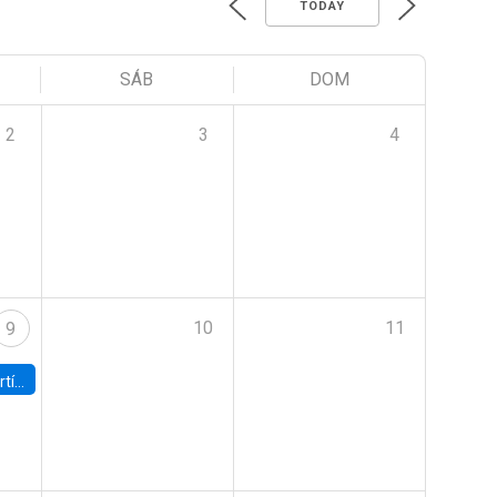
TODAY
SÁB
DOM
2
3
4
10
11
9
onomía UC