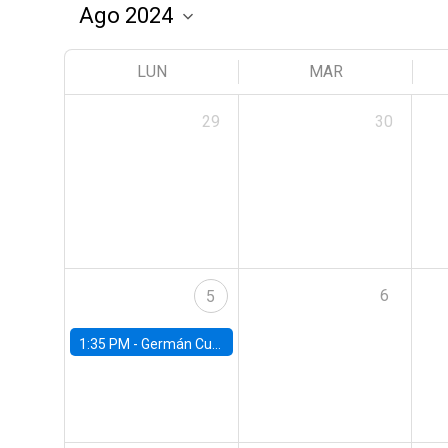
LUN
MAR
29
30
6
5
1:35 PM -
Germán Cubas, University of Houston