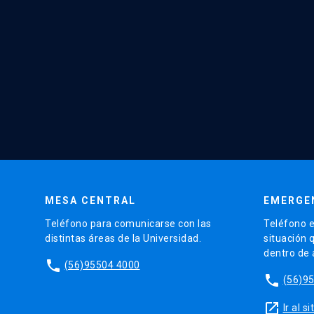
MESA CENTRAL
EMERGE
Teléfono para comunicarse con las
Teléfono e
distintas áreas de la Universidad.
situación 
dentro de
phone
(56)95504 4000
phone
(56)9
launch
Ir al 