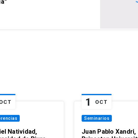
ia”
1
OCT
OCT
erencias
Seminarios
el Natividad,
Juan Pablo Xandri,