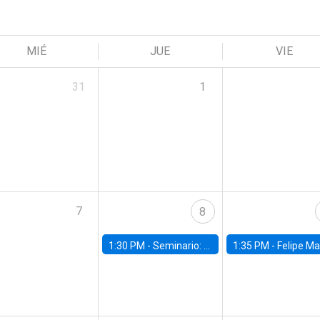
MIÉ
JUE
VIE
31
1
7
8
1:30 PM -
Seminario: “Recuperando la humanidad para progresar en la era de la IA»
1:35 PM -
Felipe Martínez, alumno Doctorado en Ec