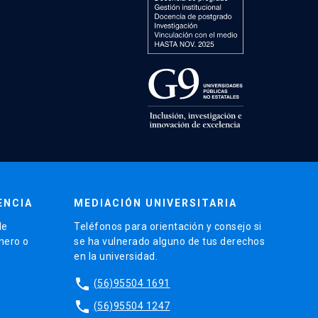
ENCIA
MEDIACIÓN UNIVERSITARIA
de
Teléfonos para orientación y consejo si
énero o
se ha vulnerado alguno de tus derechos
en la universidad.
phone
(56)95504 1691
phone
(56)95504 1247