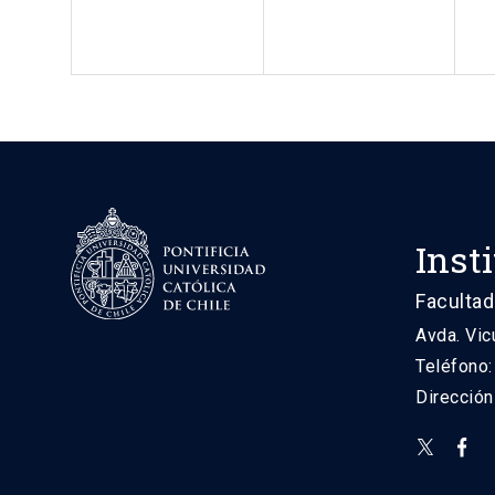
Inst
Facultad
Avda. Vic
Teléfono
Direcció