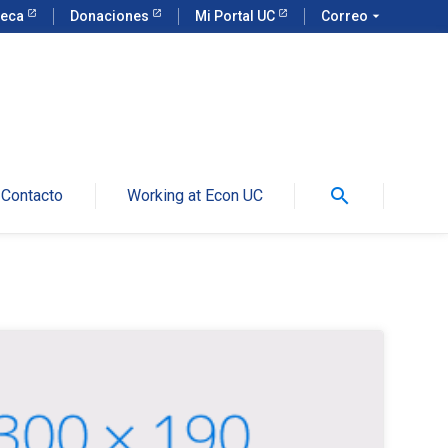
teca
Donaciones
Mi Portal UC
Correo
arrow_drop_down
search
Contacto
Working at Econ UC