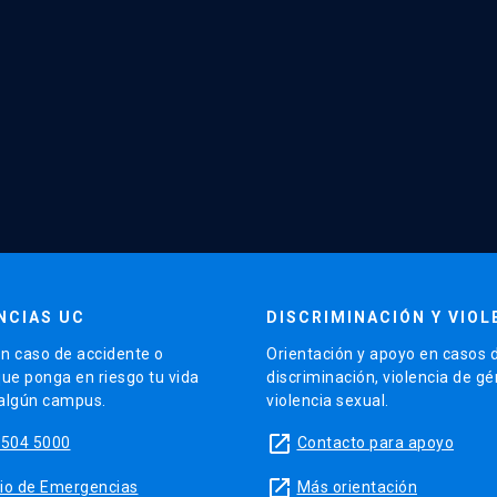
NCIAS UC
DISCRIMINACIÓN Y VIOL
n caso de accidente o
Orientación y apoyo en casos 
que ponga en riesgo tu vida
discriminación, violencia de g
 algún campus.
violencia sexual.
launch
5504 5000
Contacto para apoyo
launch
sitio de Emergencias
Más orientación