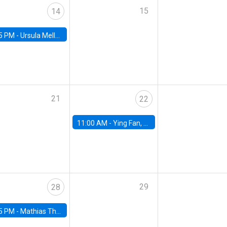
15
14
5 PM -
Ursula Mello, Insper - Institute of Education and Research
21
22
11:00 AM -
Ying Fan, University of Michigan
29
28
5 PM -
Mathias Thoenig, University of Lausanne