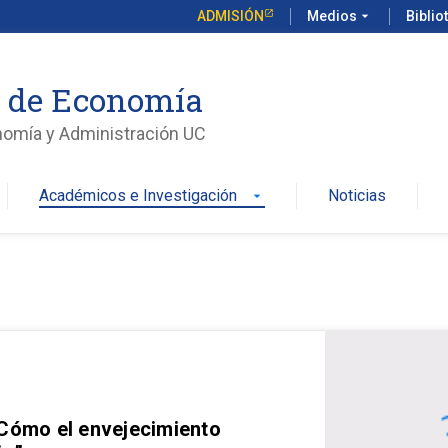
ADMISIÓN
Medios
arrow_drop_down
Biblio
o de Economía
nomía y Administración UC
Académicos e Investigación
Noticias
arrow_drop_down
 Cómo el envejecimiento