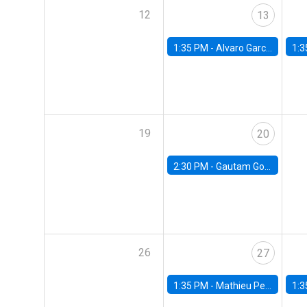
12
13
1:35 PM -
Alvaro Garcia-Marin, Universidad de Los Andes
1:3
19
20
2:30 PM -
Gautam Gowrisankaran, Columbia University
26
27
1:35 PM -
Mathieu Pedemonte, IDB
1:3