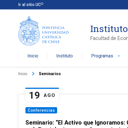
Ir al sitio UC
Institut
Facultad de Eco
Inicio
Instituto
Programas
arrow_drop_down
keyboard_arrow_right
Inicio
Seminarios
19
AGO
Conferencias
Seminario: “El Activo que Ignoramos: