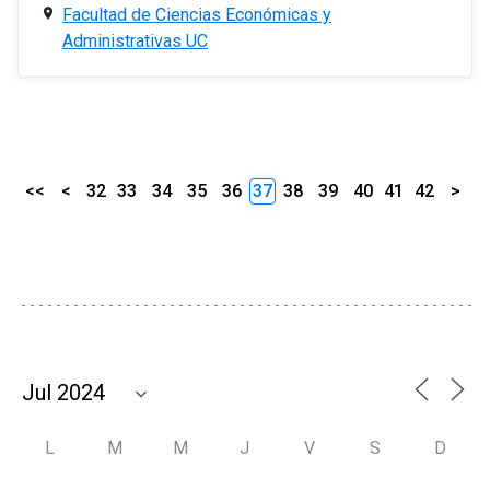
Facultad de Ciencias Económicas y
Administrativas UC
<<
<
32
33
34
35
36
37
38
39
40
41
42
>
L
M
M
J
V
S
D