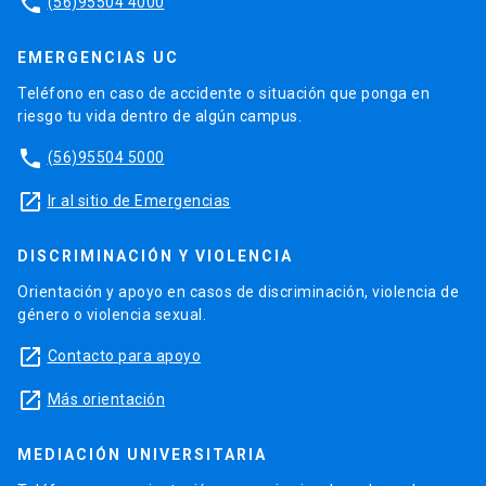
phone
(56)95504 4000
EMERGENCIAS UC
Teléfono en caso de accidente o situación que ponga en
riesgo tu vida dentro de algún campus.
phone
(56)95504 5000
launch
Ir al sitio de Emergencias
DISCRIMINACIÓN Y VIOLENCIA
Orientación y apoyo en casos de discriminación, violencia de
género o violencia sexual.
launch
Contacto para apoyo
launch
Más orientación
MEDIACIÓN UNIVERSITARIA