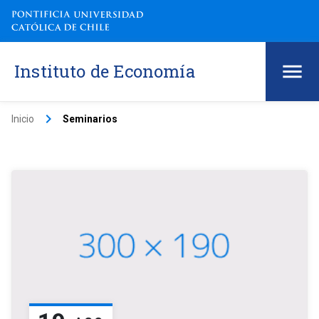
Instituto de Economía
keyboard_arrow_right
Inicio
Seminarios