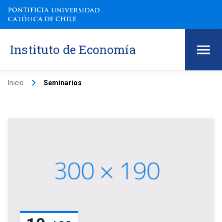
Instituto de Economía
keyboard_arrow_right
Inicio
Seminarios