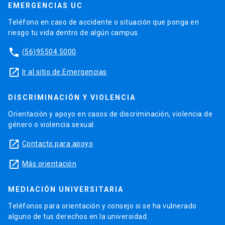
EMERGENCIAS UC
Teléfono en caso de accidente o situación que ponga en
riesgo tu vida dentro de algún campus.
phone
(56)95504 5000
launch
Ir al sitio de Emergencias
DISCRIMINACIÓN Y VIOLENCIA
Orientación y apoyo en casos de discriminación, violencia de
género o violencia sexual.
launch
Contacto para apoyo
launch
Más orientación
MEDIACIÓN UNIVERSITARIA
Teléfonos para orientación y consejo si se ha vulnerado
alguno de tus derechos en la universidad.