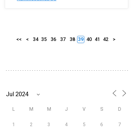
<<
<
34
35
36
37
38
39
40
41
42
>
L
M
M
J
V
S
D
1
2
3
4
5
6
7