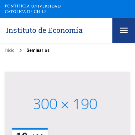
Instituto de Economía
keyboard_arrow_right
Inicio
Seminarios