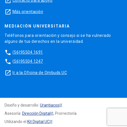
launch
Contacto para apoyo
launch
Más orientación
MEDIACIÓN UNIVERSITARIA
Teléfonos para orientación y consejo si se ha vulnerado
alguno de tus derechos en la universidad.
phone
(56)95504 1691
phone
(56)95504 1247
launch
Ir a la Oficina de Ombuds UC
Diseño y desarrollo:
Urantiacos
Asesoría:
Dirección Digital
, Prorrectoría
Utilizando el
Kit Digital UC