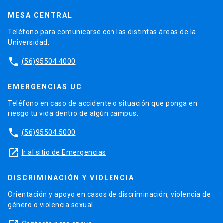
MESA CENTRAL
Teléfono para comunicarse con las distintas áreas de la
Universidad.
phone
(56)95504 4000
EMERGENCIAS UC
Teléfono en caso de accidente o situación que ponga en
riesgo tu vida dentro de algún campus.
phone
(56)95504 5000
launch
Ir al sitio de Emergencias
DISCRIMINACIÓN Y VIOLENCIA
Orientación y apoyo en casos de discriminación, violencia de
género o violencia sexual.