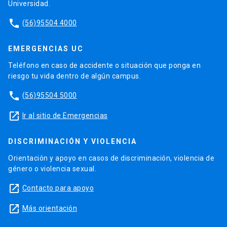
Universidad.
phone
(56)95504 4000
EMERGENCIAS UC
Teléfono en caso de accidente o situación que ponga en
riesgo tu vida dentro de algún campus.
phone
(56)95504 5000
launch
Ir al sitio de Emergencias
DISCRIMINACIÓN Y VIOLENCIA
Orientación y apoyo en casos de discriminación, violencia de
género o violencia sexual.
launch
Contacto para apoyo
launch
Más orientación