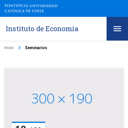
Instituto de Economía
keyboard_arrow_right
Inicio
Seminarios