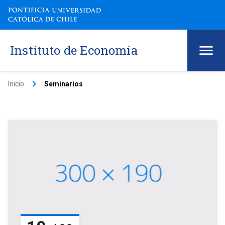
Instituto de Economía
keyboard_arrow_right
Inicio
Seminarios