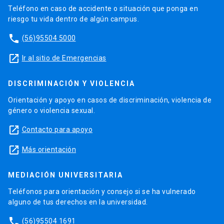
Teléfono en caso de accidente o situación que ponga en
riesgo tu vida dentro de algún campus.
phone
(56)95504 5000
launch
Ir al sitio de Emergencias
DISCRIMINACIÓN Y VIOLENCIA
Orientación y apoyo en casos de discriminación, violencia de
género o violencia sexual.
launch
Contacto para apoyo
launch
Más orientación
MEDIACIÓN UNIVERSITARIA
Teléfonos para orientación y consejo si se ha vulnerado
alguno de tus derechos en la universidad.
phone
(56)95504 1691