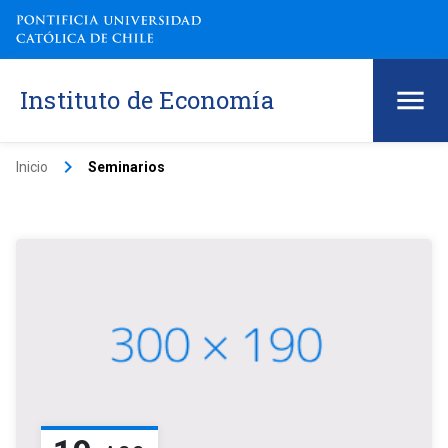
Instituto de Economía
keyboard_arrow_right
Inicio
Seminarios