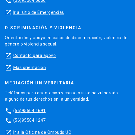
phone
(56)95504 5000
launch
Ir al sitio de Emergencias
DISCRIMINACIÓN Y VIOLENCIA
Orientación y apoyo en casos de discriminación, violencia de
género o violencia sexual.
launch
Contacto para apoyo
launch
Más orientación
MEDIACIÓN UNIVERSITARIA
Teléfonos para orientación y consejo si se ha vulnerado
alguno de tus derechos en la universidad.
phone
(56)95504 1691
phone
(56)95504 1247
launch
Ir a la Oficina de Ombuds UC