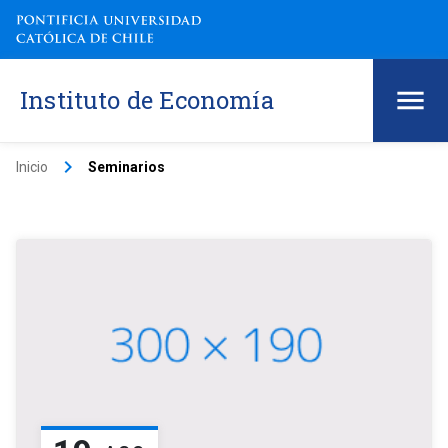
Instituto de Economía
keyboard_arrow_right
Inicio
Seminarios