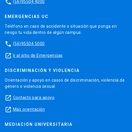
phone
(56)95504 4000
EMERGENCIAS UC
Teléfono en caso de accidente o situación que ponga en
riesgo tu vida dentro de algún campus.
phone
(56)95504 5000
launch
Ir al sitio de Emergencias
DISCRIMINACIÓN Y VIOLENCIA
Orientación y apoyo en casos de discriminación, violencia de
género o violencia sexual.
launch
Contacto para apoyo
launch
Más orientación
MEDIACIÓN UNIVERSITARIA