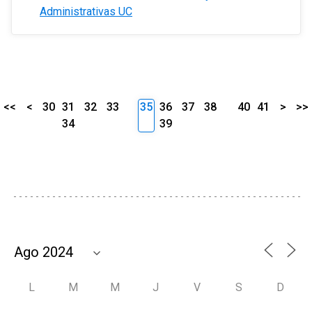
Administrativas UC
<<
<
30
31
32
33
35
36
37
38
40
41
>
>>
34
39
L
M
M
J
V
S
D