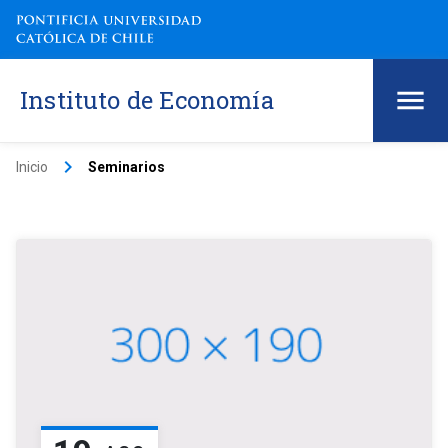
Instituto de Economía
keyboard_arrow_right
Inicio
Seminarios