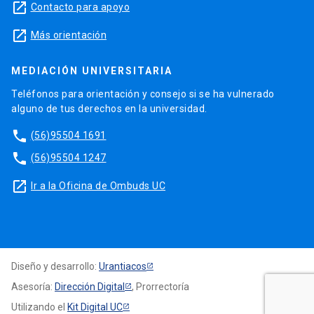
launch
Contacto para apoyo
launch
Más orientación
MEDIACIÓN UNIVERSITARIA
Teléfonos para orientación y consejo si se ha vulnerado
alguno de tus derechos en la universidad.
phone
(56)95504 1691
phone
(56)95504 1247
launch
Ir a la Oficina de Ombuds UC
Diseño y desarrollo:
Urantiacos
Asesoría:
Dirección Digital
, Prorrectoría
Utilizando el
Kit Digital UC