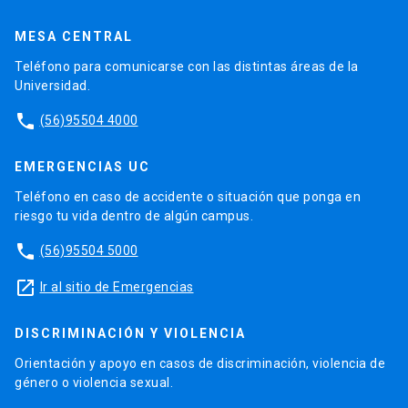
MESA CENTRAL
Teléfono para comunicarse con las distintas áreas de la
Universidad.
phone
(56)95504 4000
EMERGENCIAS UC
Teléfono en caso de accidente o situación que ponga en
riesgo tu vida dentro de algún campus.
phone
(56)95504 5000
launch
Ir al sitio de Emergencias
DISCRIMINACIÓN Y VIOLENCIA
Orientación y apoyo en casos de discriminación, violencia de
género o violencia sexual.