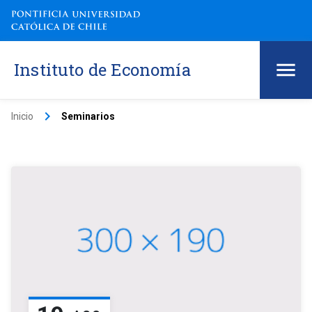
Instituto de Economía
keyboard_arrow_right
Inicio
Seminarios