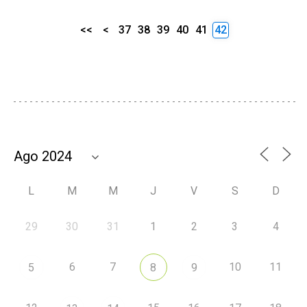
<<
<
37
38
39
40
41
42
L
M
M
J
V
S
D
29
30
31
1
2
3
4
6
7
10
11
5
8
9