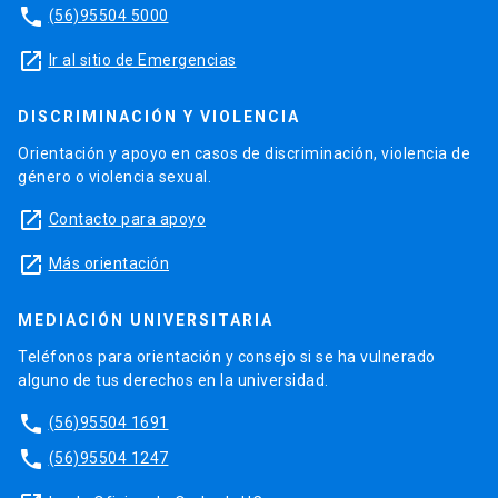
phone
(56)95504 5000
launch
Ir al sitio de Emergencias
DISCRIMINACIÓN Y VIOLENCIA
Orientación y apoyo en casos de discriminación, violencia de
género o violencia sexual.
launch
Contacto para apoyo
launch
Más orientación
MEDIACIÓN UNIVERSITARIA
Teléfonos para orientación y consejo si se ha vulnerado
alguno de tus derechos en la universidad.
phone
(56)95504 1691
phone
(56)95504 1247