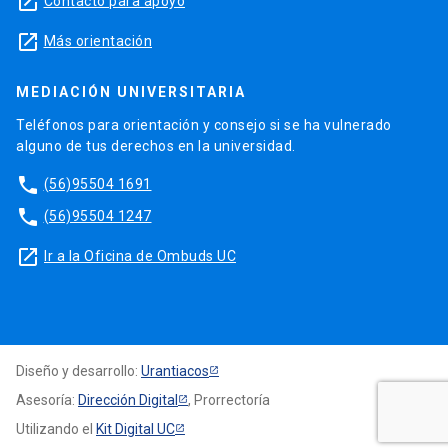
launch
Contacto para apoyo
launch
Más orientación
MEDIACIÓN UNIVERSITARIA
Teléfonos para orientación y consejo si se ha vulnerado
alguno de tus derechos en la universidad.
phone
(56)95504 1691
phone
(56)95504 1247
launch
Ir a la Oficina de Ombuds UC
Diseño y desarrollo:
Urantiacos
Asesoría:
Dirección Digital
, Prorrectoría
Utilizando el
Kit Digital UC