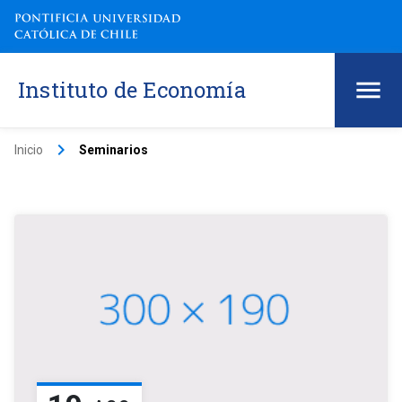
Instituto de Economía
keyboard_arrow_right
Inicio
Seminarios