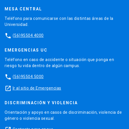
MESA CENTRAL
Teléfono para comunicarse con las distintas áreas de la
Universidad.
phone
(56)95504 4000
EMERGENCIAS UC
Teléfono en caso de accidente o situación que ponga en
riesgo tu vida dentro de algún campus.
phone
(56)95504 5000
launch
Ir al sitio de Emergencias
DISCRIMINACIÓN Y VIOLENCIA
Orientación y apoyo en casos de discriminación, violencia de
género o violencia sexual.