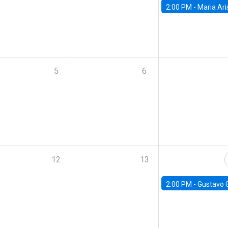
2:00 PM -
Maria Aristizabal-Ramirez, FED
5
6
12
13
2:00 PM -
Gustavo González - Banco Central d