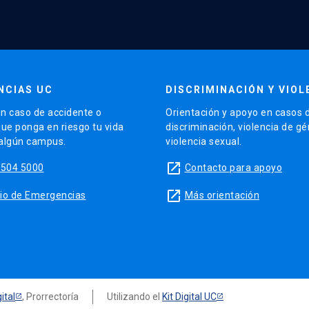
NCIAS UC
DISCRIMINACIÓN Y VIOL
n caso de accidente o
Orientación y apoyo en casos 
que ponga en riesgo tu vida
discriminación, violencia de g
 algún campus.
violencia sexual.
launch
5504 5000
Contacto para apoyo
launch
sitio de Emergencias
Más orientación
ital
, Prorrectoría
Utilizando el
Kit Digital UC