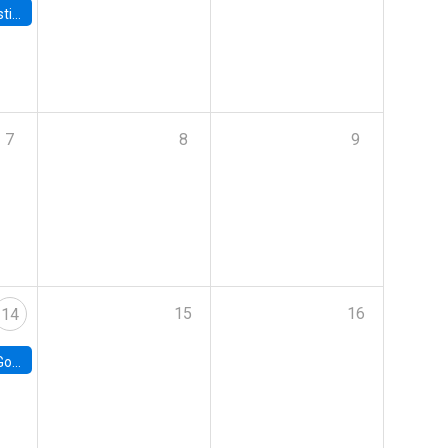
 Board
7
8
9
15
16
14
e Chile