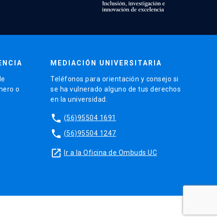
ENCIA
MEDIACIÓN UNIVERSITARIA
de
Teléfonos para orientación y consejo si
énero o
se ha vulnerado alguno de tus derechos
en la universidad.
phone
(56)95504 1691
phone
(56)95504 1247
launch
Ir a la Oficina de Ombuds UC