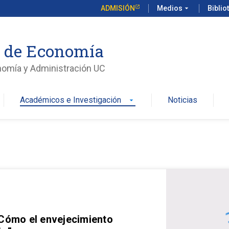
ADMISIÓN
Medios
arrow_drop_down
Biblio
o de Economía
nomía y Administración UC
Académicos e Investigación
Noticias
arrow_drop_down
 Cómo el envejecimiento