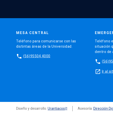
MESA CENTRAL
EMERGE
Teléfono para comunicarse con las
Teléfono e
distintas áreas de la Universidad.
situación 
dentro de
phone
(56)95504 4000
phone
(56)9
launch
Ir al 
Diseño y desarrollo:
Urantiacos
Asesoría:
Dirección Dig