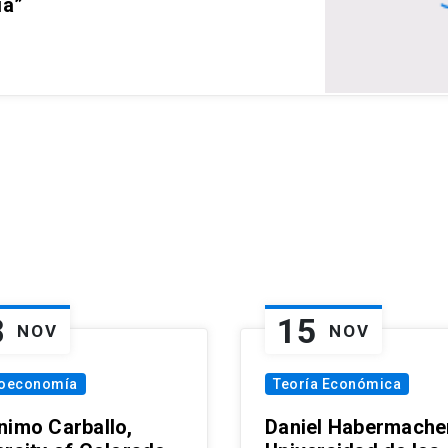
ia”
8
15
NOV
NOV
oeconomía
Teoría Económica
nimo Carballo,
Daniel Habermacher