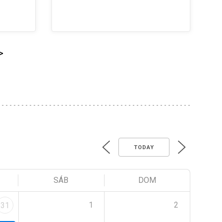
>
TODAY
SÁB
DOM
1
2
31