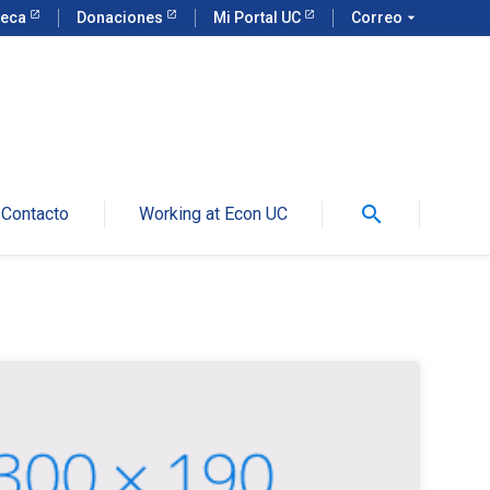
teca
Donaciones
Mi Portal UC
Correo
arrow_drop_down
search
Contacto
Working at Econ UC