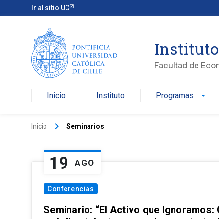
Ir al sitio UC
Institut
Facultad de Eco
Inicio
Instituto
Programas
arrow_drop_down
keyboard_arrow_right
Inicio
Seminarios
19
AGO
Conferencias
Seminario: “El Activo que Ignoramos: