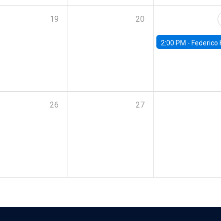
19
20
2:00 PM -
Federico Huneeus - Banco Central de C
26
27