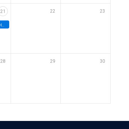
22
23
21
hile
28
29
30