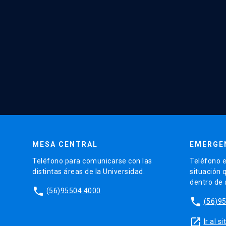
MESA CENTRAL
EMERGE
Teléfono para comunicarse con las
Teléfono e
distintas áreas de la Universidad.
situación 
dentro de
phone
(56)95504 4000
phone
(56)9
launch
Ir al 