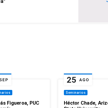
ia”
25
SEP
AGO
narios
Seminarios
lás Figueroa, PUC
Héctor Chade, Ari