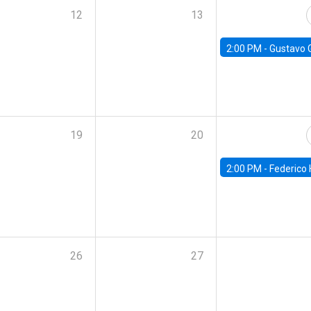
12
13
2:00 PM -
Gustavo González - Banco Central d
19
20
2:00 PM -
Federico Huneeus - Banco Central de C
26
27