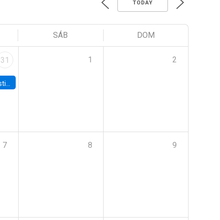
TODAY
SÁB
DOM
1
2
31
 Board
7
8
9