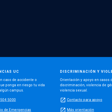
NCIAS UC
DISCRIMINACIÓN Y VIOL
n caso de accidente o
Orientación y apoyo en casos 
que ponga en riesgo tu vida
discriminación, violencia de g
 algún campus.
violencia sexual.
launch
5504 5000
Contacto para apoyo
launch
sitio de Emergencias
Más orientación