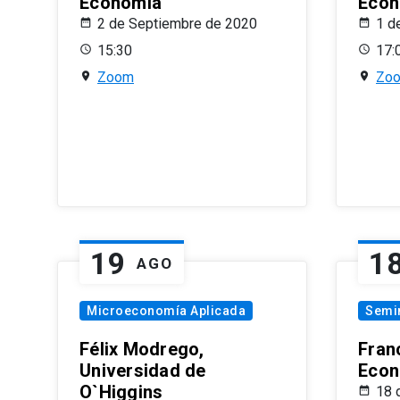
Economía
Econ
2 de Septiembre de 2020
1 d
15:30
17:
Zoom
Zo
19
1
AGO
Microeconomía Aplicada
Semi
Félix Modrego,
Fran
Universidad de
Econ
O`Higgins
18 