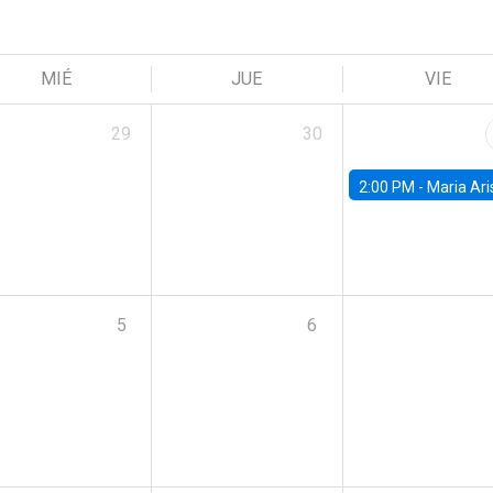
MIÉ
JUE
VIE
29
30
2:00 PM -
Maria Aristizabal-Ramirez, FED
5
6