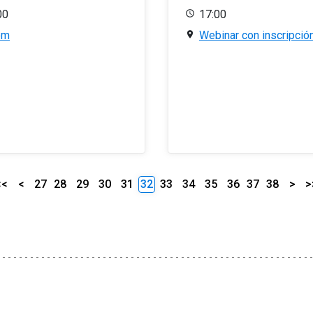
00
17:00
om
Webinar con inscripció
<<
<
27
28
29
30
31
32
33
34
35
36
37
38
>
>