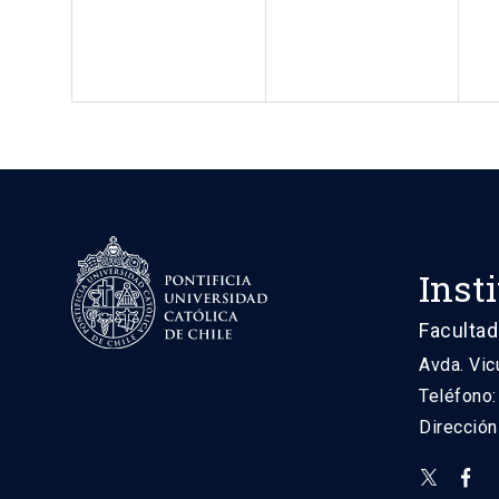
Inst
Facultad
Avda. Vic
Teléfono
Direcció