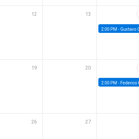
12
13
2:00 PM -
Gustavo González - Banco Central d
19
20
2:00 PM -
Federico Huneeus - Banco Central de C
26
27