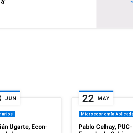
ia”
8
22
JUN
MAY
narios
Microeconomía Aplicad
tián Ugarte, Econ-
Pablo Celhay, PUC-