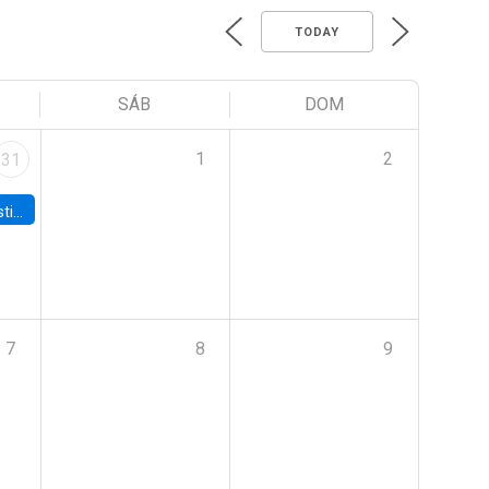
TODAY
SÁB
DOM
1
2
31
 Board
7
8
9