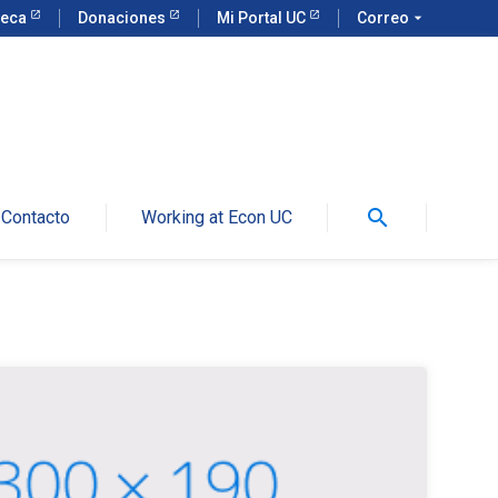
teca
Donaciones
Mi Portal UC
Correo
arrow_drop_down
search
Contacto
Working at Econ UC