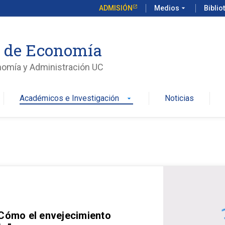
ADMISIÓN
Medios
arrow_drop_down
Biblio
o de Economía
nomía y Administración UC
Académicos e Investigación
Noticias
arrow_drop_down
 Cómo el envejecimiento