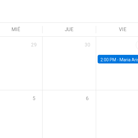
MIÉ
JUE
VIE
29
30
2:00 PM -
Maria Aristizabal-Ramirez, FED
5
6