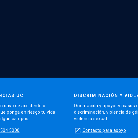
NCIAS UC
DISCRIMINACIÓN Y VIOL
n caso de accidente o
Orientación y apoyo en casos 
que ponga en riesgo tu vida
discriminación, violencia de g
 algún campus.
violencia sexual.
launch
5504 5000
Contacto para apoyo