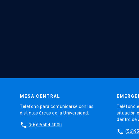
MESA CENTRAL
EMERGE
Teléfono para comunicarse con las
Teléfono e
distintas áreas de la Universidad.
situación 
dentro de
phone
(56)95504 4000
phone
(56)9