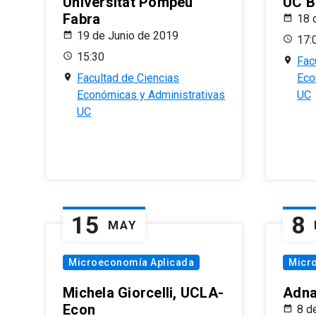
Universitat Pompeu
UC B
Fabra
18 
19 de Junio de 2019
17:
15:30
Fac
Facultad de Ciencias
Eco
Económicas y Administrativas
UC
UC
15
8
MAY
Microeconomía Aplicada
Micr
Michela Giorcelli, UCLA-
Adna
Econ
8 d