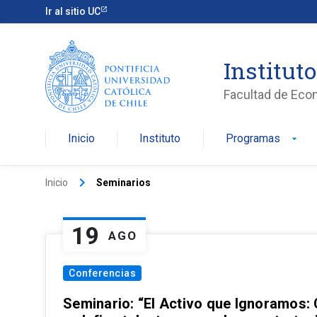
Ir al sitio UC
Institut
Facultad de Eco
Inicio
Instituto
Programas
arrow_drop_down
keyboard_arrow_right
Inicio
Seminarios
19
AGO
Conferencias
Seminario: “El Activo que Ignoramos: