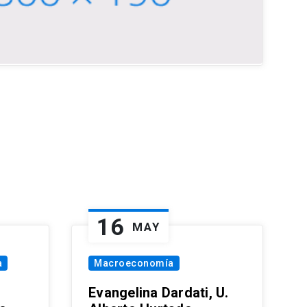
16
MAY
a
Macroeconomía
Evangelina Dardati, U.