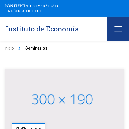
Instituto de Economía
keyboard_arrow_right
Inicio
Seminarios