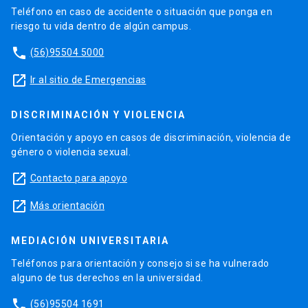
Teléfono en caso de accidente o situación que ponga en
riesgo tu vida dentro de algún campus.
phone
(56)95504 5000
launch
Ir al sitio de Emergencias
DISCRIMINACIÓN Y VIOLENCIA
Orientación y apoyo en casos de discriminación, violencia de
género o violencia sexual.
launch
Contacto para apoyo
launch
Más orientación
MEDIACIÓN UNIVERSITARIA
Teléfonos para orientación y consejo si se ha vulnerado
alguno de tus derechos en la universidad.
phone
(56)95504 1691