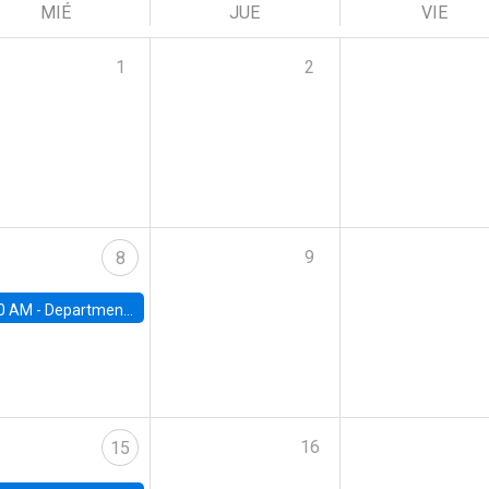
MIÉ
JUE
VIE
1
2
9
8
0 AM -
Department Seminar: James Robinson
16
15