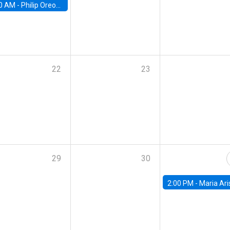
0 AM -
Philip Oreopolous, University of Toronto
22
23
29
30
2:00 PM -
Maria Aristizabal-Ramirez, FED