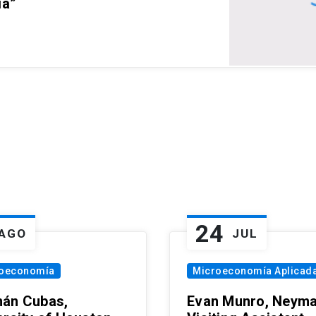
ia”
24
AGO
JUL
oeconomía
Microeconomía Aplicad
án Cubas,
Evan Munro, Neym