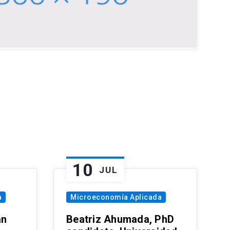
10
JUL
a
Microeconomía Aplicada
an
Beatriz Ahumada, PhD