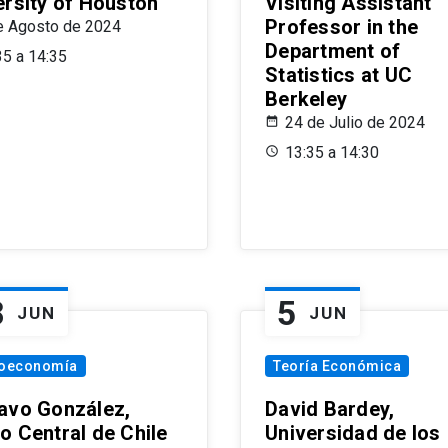
ersity of Houston
Visiting Assistant
Professor in the
e Agosto de 2024
Department of
35 a 14:35
Statistics at UC
Berkeley
24 de Julio de 2024
13:35 a 14:30
8
5
JUN
JUN
oeconomía
Teoría Económica
avo González,
David Bardey,
o Central de Chile
Universidad de los