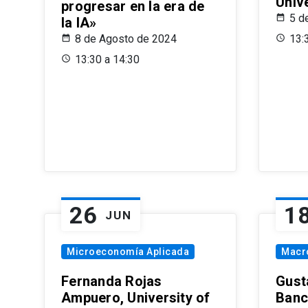
Univ
progresar en la era de
5 d
la IA»
8 de Agosto de 2024
13:
13:30 a 14:30
26
1
JUN
Microeconomía Aplicada
Macr
Fernanda Rojas
Gust
Ampuero, University of
Banc