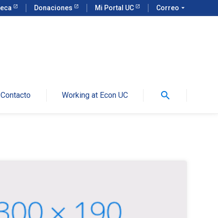
teca
Donaciones
Mi Portal UC
Correo
arrow_drop_down
search
Contacto
Working at Econ UC