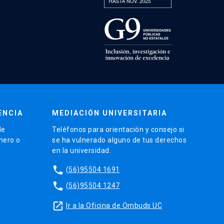
ENCIA
MEDIACIÓN UNIVERSITARIA
de
Teléfonos para orientación y consejo si
énero o
se ha vulnerado alguno de tus derechos
en la universidad.
phone
(56)95504 1691
phone
(56)95504 1247
launch
Ir a la Oficina de Ombuds UC