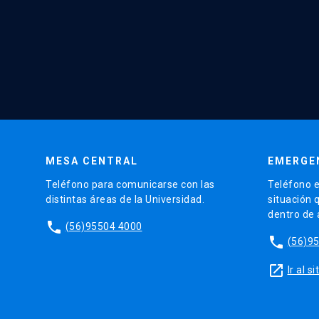
MESA CENTRAL
EMERGE
Teléfono para comunicarse con las
Teléfono e
distintas áreas de la Universidad.
situación 
dentro de
phone
(56)95504 4000
phone
(56)9
launch
Ir al 