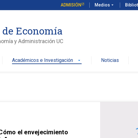
ADMISIÓN
Medios
arrow_drop_down
Biblio
o de Economía
nomía y Administración UC
Académicos e Investigación
Noticias
arrow_drop_down
 Cómo el envejecimiento