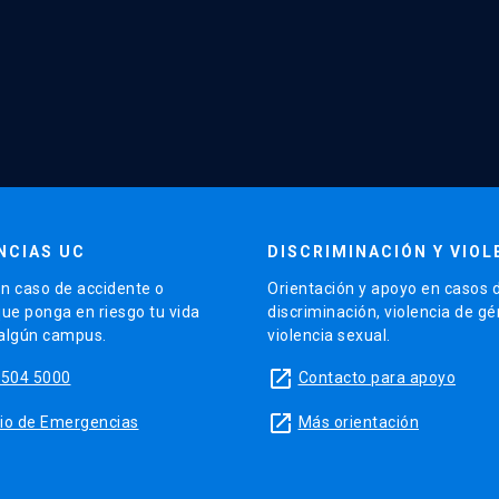
NCIAS UC
DISCRIMINACIÓN Y VIOL
n caso de accidente o
Orientación y apoyo en casos 
que ponga en riesgo tu vida
discriminación, violencia de g
 algún campus.
violencia sexual.
launch
5504 5000
Contacto para apoyo
launch
sitio de Emergencias
Más orientación