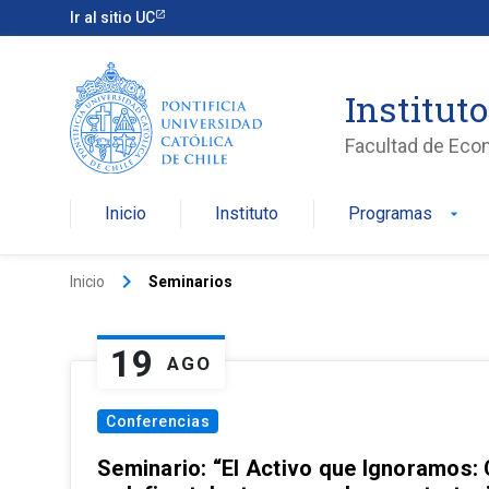
Ir al sitio UC
Institut
Facultad de Eco
Inicio
Instituto
Programas
arrow_drop_down
keyboard_arrow_right
Inicio
Seminarios
19
AGO
Conferencias
Seminario: “El Activo que Ignoramos: