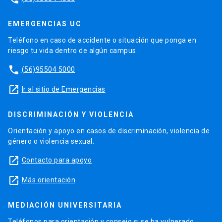
EMERGENCIAS UC
Teléfono en caso de accidente o situación que ponga en
riesgo tu vida dentro de algún campus.
phone
(56)95504 5000
launch
Ir al sitio de Emergencias
DISCRIMINACIÓN Y VIOLENCIA
Orientación y apoyo en casos de discriminación, violencia de
género o violencia sexual.
launch
Contacto para apoyo
launch
Más orientación
MEDIACIÓN UNIVERSITARIA
Teléfonos para orientación y consejo si se ha vulnerado