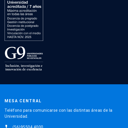
MESA CENTRAL
Teléfono para comunicarse con las distintas áreas de la
Universidad.
phone
(56)95504 4000