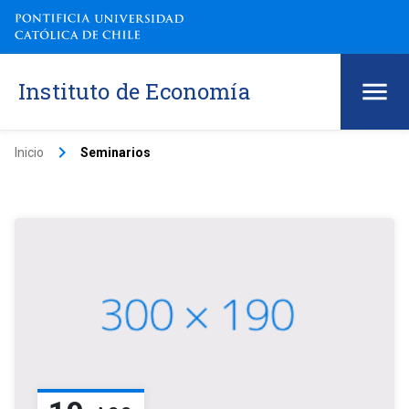
Instituto de Economía
keyboard_arrow_right
Inicio
Seminarios