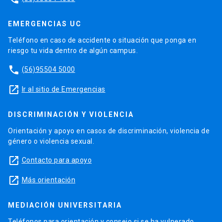
EMERGENCIAS UC
Teléfono en caso de accidente o situación que ponga en
riesgo tu vida dentro de algún campus.
phone
(56)95504 5000
launch
Ir al sitio de Emergencias
DISCRIMINACIÓN Y VIOLENCIA
Orientación y apoyo en casos de discriminación, violencia de
género o violencia sexual.
launch
Contacto para apoyo
launch
Más orientación
MEDIACIÓN UNIVERSITARIA
Teléfonos para orientación y consejo si se ha vulnerado