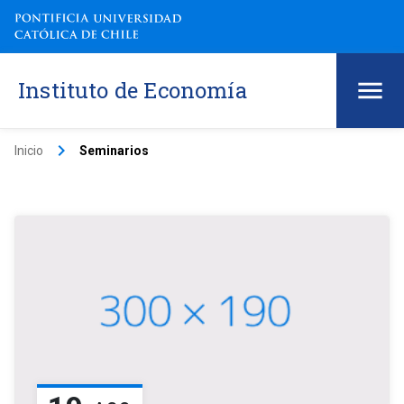
Instituto de Economía
keyboard_arrow_right
Inicio
Seminarios