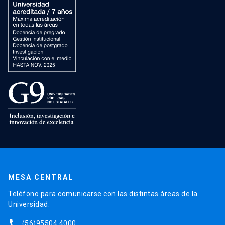
MESA CENTRAL
Teléfono para comunicarse con las distintas áreas de la
Universidad.
phone
(56)95504 4000