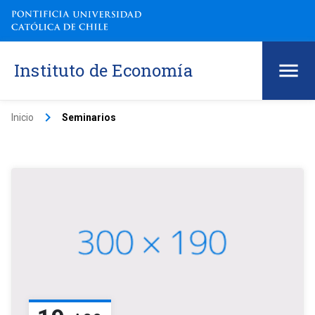
Instituto de Economía
keyboard_arrow_right
Inicio
Seminarios