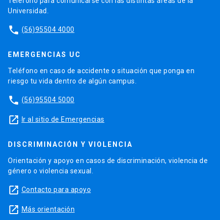
Teléfono para comunicarse con las distintas áreas de la
Universidad.
phone
(56)95504 4000
EMERGENCIAS UC
Teléfono en caso de accidente o situación que ponga en
riesgo tu vida dentro de algún campus.
phone
(56)95504 5000
launch
Ir al sitio de Emergencias
DISCRIMINACIÓN Y VIOLENCIA
Orientación y apoyo en casos de discriminación, violencia de
género o violencia sexual.
launch
Contacto para apoyo
launch
Más orientación