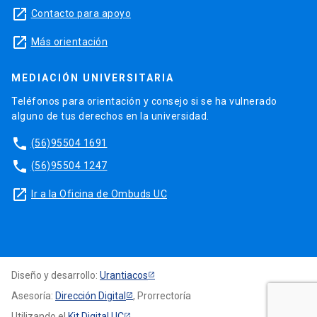
launch
Contacto para apoyo
launch
Más orientación
MEDIACIÓN UNIVERSITARIA
Teléfonos para orientación y consejo si se ha vulnerado
alguno de tus derechos en la universidad.
phone
(56)95504 1691
phone
(56)95504 1247
launch
Ir a la Oficina de Ombuds UC
Diseño y desarrollo:
Urantiacos
Asesoría:
Dirección Digital
, Prorrectoría
Utilizando el
Kit Digital UC