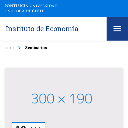
Instituto de Economía
keyboard_arrow_right
Inicio
Seminarios