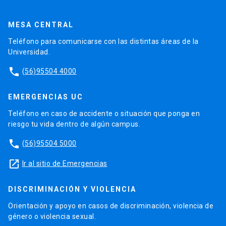
MESA CENTRAL
Teléfono para comunicarse con las distintas áreas de la
Universidad.
phone
(56)95504 4000
EMERGENCIAS UC
Teléfono en caso de accidente o situación que ponga en
riesgo tu vida dentro de algún campus.
phone
(56)95504 5000
launch
Ir al sitio de Emergencias
DISCRIMINACIÓN Y VIOLENCIA
Orientación y apoyo en casos de discriminación, violencia de
género o violencia sexual.