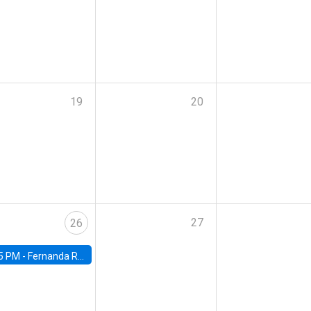
19
20
27
26
5 PM -
Fernanda Rojas Ampuero, University of Wisconsin-Madison