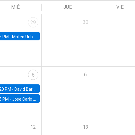
MIÉ
JUE
VIE
30
29
5 PM -
Mateo Uribe-Castro, Universidad de los Andes (Colombia)
6
5
20 PM -
David Bardey, Universidad de los Andes - CEDE
5 PM -
Jose Carlo Bermudez, UC (ME) & World Bank
12
13