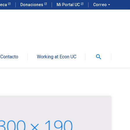
teca
Donaciones
Mi Portal UC
Correo
arrow_drop_down
search
Contacto
Working at Econ UC