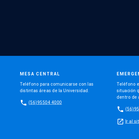
MESA CENTRAL
EMERGE
Teléfono para comunicarse con las
Teléfono e
distintas áreas de la Universidad.
situación 
dentro de
phone
(56)95504 4000
phone
(56)9
launch
Ir al 