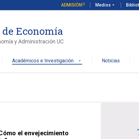
ADMISIÓN
Medios
arrow_drop_down
Biblio
o de Economía
nomía y Administración UC
Académicos e Investigación
Noticias
arrow_drop_down
 Cómo el envejecimiento