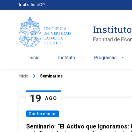
Ir al sitio UC
Institut
Facultad de Eco
Inicio
Instituto
Programas
arrow_drop_down
keyboard_arrow_right
Inicio
Seminarios
19
AGO
Conferencias
Seminario: “El Activo que Ignoramos: