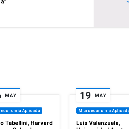
ia”
6
19
MAY
MAY
oeconomía Aplicada
Microeconomía Aplicad
o Tabellini, Harvard
Luis Valenzuela,