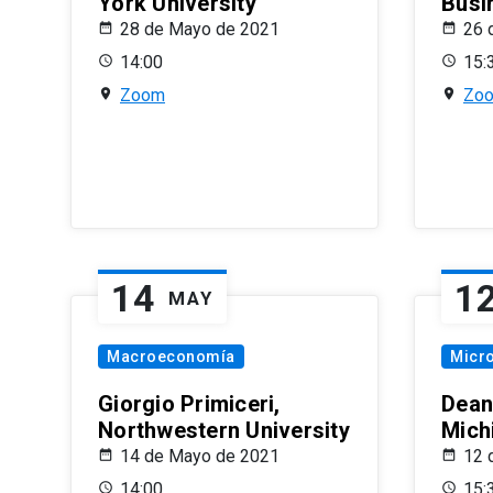
York University
Busi
28 de Mayo de 2021
26 
14:00
15:
Zoom
Zo
14
1
MAY
Macroeconomía
Micr
Giorgio Primiceri,
Dean
Northwestern University
Mich
14 de Mayo de 2021
12 
14:00
15: