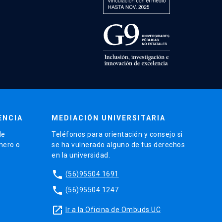
ENCIA
MEDIACIÓN UNIVERSITARIA
de
Teléfonos para orientación y consejo si
énero o
se ha vulnerado alguno de tus derechos
en la universidad.
phone
(56)95504 1691
phone
(56)95504 1247
launch
Ir a la Oficina de Ombuds UC