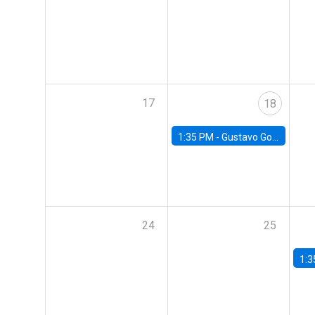
17
18
1:35 PM -
Gustavo González, Banco Central de Chile
24
25
1:3