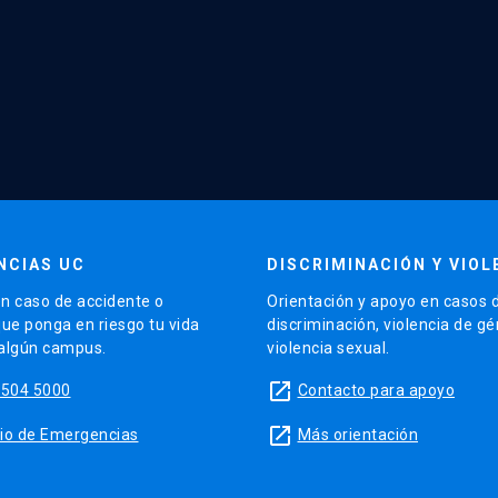
NCIAS UC
DISCRIMINACIÓN Y VIOL
n caso de accidente o
Orientación y apoyo en casos 
que ponga en riesgo tu vida
discriminación, violencia de g
 algún campus.
violencia sexual.
launch
5504 5000
Contacto para apoyo
launch
sitio de Emergencias
Más orientación