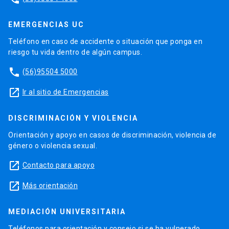
EMERGENCIAS UC
Teléfono en caso de accidente o situación que ponga en
riesgo tu vida dentro de algún campus.
phone
(56)95504 5000
launch
Ir al sitio de Emergencias
DISCRIMINACIÓN Y VIOLENCIA
Orientación y apoyo en casos de discriminación, violencia de
género o violencia sexual.
launch
Contacto para apoyo
launch
Más orientación
MEDIACIÓN UNIVERSITARIA
Teléfonos para orientación y consejo si se ha vulnerado