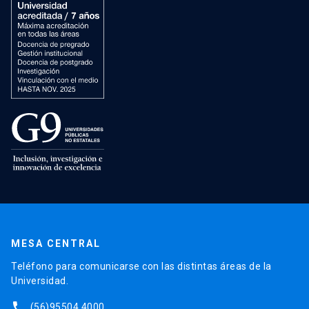
MESA CENTRAL
Teléfono para comunicarse con las distintas áreas de la
Universidad.
phone
(56)95504 4000