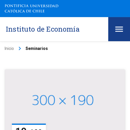
Instituto de Economía
keyboard_arrow_right
Inicio
Seminarios