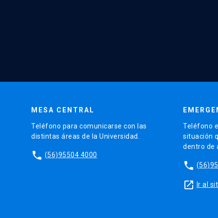
MESA CENTRAL
EMERGE
Teléfono para comunicarse con las
Teléfono e
distintas áreas de la Universidad.
situación 
dentro de
phone
(56)95504 4000
phone
(56)9
launch
Ir al 