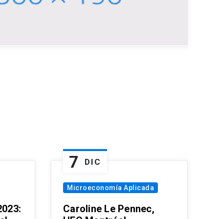
7
DIC
Microeconomía Aplicada
023:
Caroline Le Pennec,