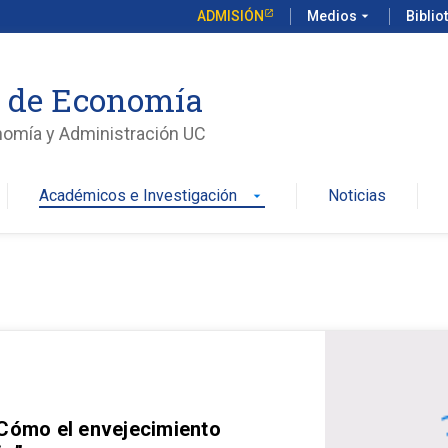
ADMISIÓN
Medios
arrow_drop_down
Biblio
o de Economía
nomía y Administración UC
Académicos e Investigación
Noticias
arrow_drop_down
 Cómo el envejecimiento