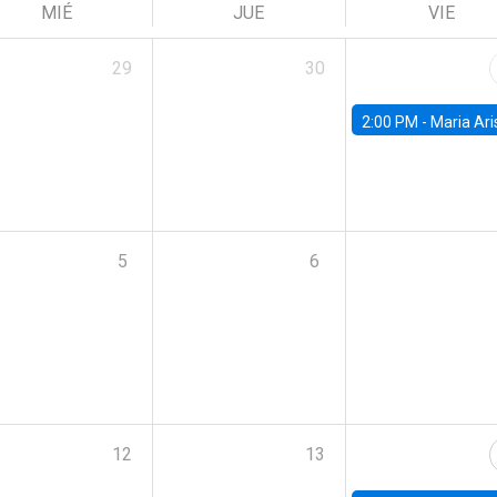
MIÉ
JUE
VIE
29
30
2:00 PM -
Maria Aristizabal-Ramirez, FED
5
6
12
13