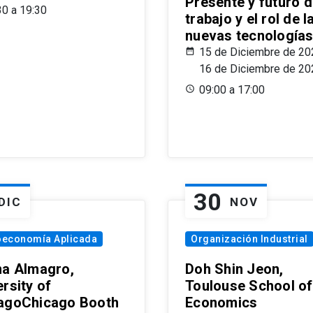
Presente y futuro d
30 a 19:30
trabajo y el rol de l
nuevas tecnología
15 de Diciembre de 20
16 de Diciembre de 20
09:00 a 17:00
30
DIC
NOV
oeconomía Aplicada
Organización Industrial
na Almagro,
Doh Shin Jeon,
rsity of
Toulouse School of
agoChicago Booth
Economics