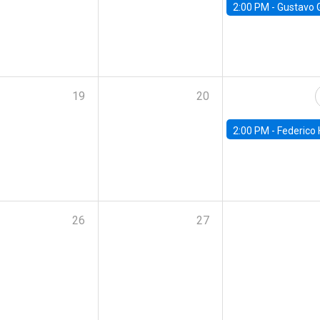
2:00 PM -
Gustavo González - Banco Central d
19
20
2:00 PM -
Federico Huneeus - Banco Central de C
26
27