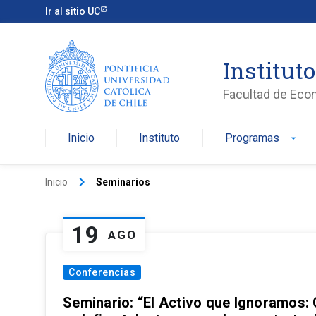
Ir al sitio UC
Institut
Facultad de Eco
Inicio
Instituto
Programas
arrow_drop_down
keyboard_arrow_right
Inicio
Seminarios
19
AGO
Conferencias
Seminario: “El Activo que Ignoramos: