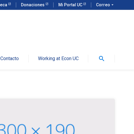
teca
Donaciones
Mi Portal UC
Correo
arrow_drop_down
search
Contacto
Working at Econ UC