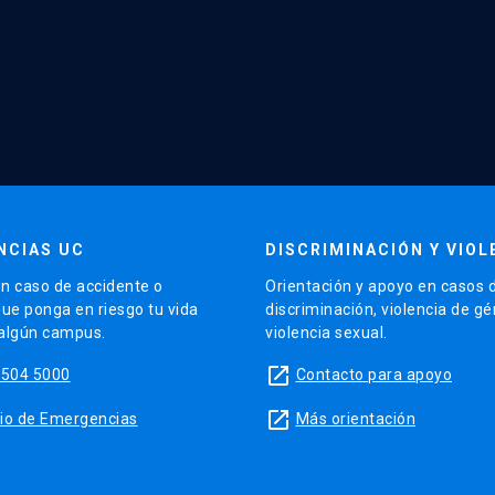
NCIAS UC
DISCRIMINACIÓN Y VIOL
n caso de accidente o
Orientación y apoyo en casos 
que ponga en riesgo tu vida
discriminación, violencia de g
 algún campus.
violencia sexual.
launch
5504 5000
Contacto para apoyo
launch
sitio de Emergencias
Más orientación