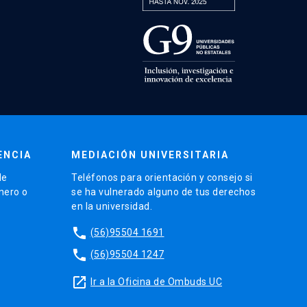
ENCIA
MEDIACIÓN UNIVERSITARIA
de
Teléfonos para orientación y consejo si
énero o
se ha vulnerado alguno de tus derechos
en la universidad.
phone
(56)95504 1691
phone
(56)95504 1247
launch
Ir a la Oficina de Ombuds UC