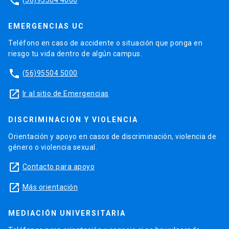
phone
EMERGENCIAS UC
Teléfono en caso de accidente o situación que ponga en
riesgo tu vida dentro de algún campus.
phone
(56)95504 5000
launch
Ir al sitio de Emergencias
DISCRIMINACIÓN Y VIOLENCIA
Orientación y apoyo en casos de discriminación, violencia de
género o violencia sexual.
launch
Contacto para apoyo
launch
Más orientación
MEDIACIÓN UNIVERSITARIA