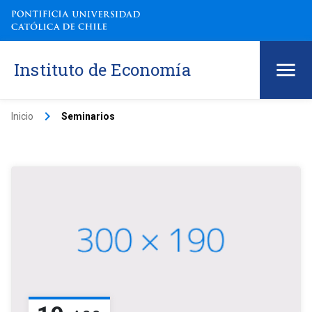
Instituto de Economía
keyboard_arrow_right
Inicio
Seminarios