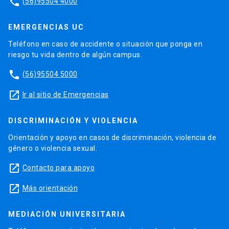
phone
(56)95504 4000
EMERGENCIAS UC
Teléfono en caso de accidente o situación que ponga en
riesgo tu vida dentro de algún campus.
phone
(56)95504 5000
launch
Ir al sitio de Emergencias
DISCRIMINACIÓN Y VIOLENCIA
Orientación y apoyo en casos de discriminación, violencia de
género o violencia sexual.
launch
Contacto para apoyo
launch
Más orientación
MEDIACIÓN UNIVERSITARIA