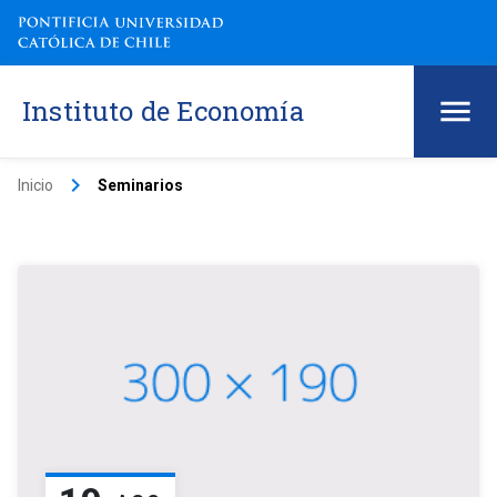
Instituto de Economía
keyboard_arrow_right
Inicio
Seminarios