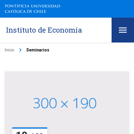
Instituto de Economía
keyboard_arrow_right
Inicio
Seminarios