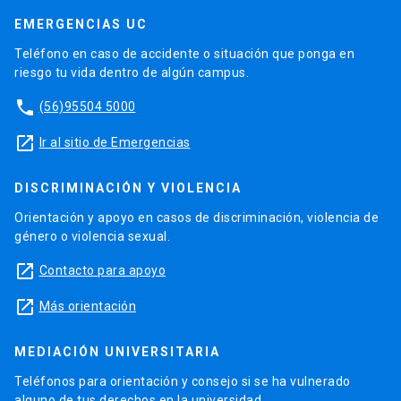
EMERGENCIAS UC
Teléfono en caso de accidente o situación que ponga en
riesgo tu vida dentro de algún campus.
phone
(56)95504 5000
launch
Ir al sitio de Emergencias
DISCRIMINACIÓN Y VIOLENCIA
Orientación y apoyo en casos de discriminación, violencia de
género o violencia sexual.
launch
Contacto para apoyo
launch
Más orientación
MEDIACIÓN UNIVERSITARIA
Teléfonos para orientación y consejo si se ha vulnerado
alguno de tus derechos en la universidad.