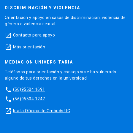
DISCRIMINACIÓN Y VIOLENCIA
Orientación y apoyo en casos de discriminación, violencia de
género o violencia sexual.
launch
Contacto para apoyo
launch
Más orientación
MEDIACIÓN UNIVERSITARIA
Teléfonos para orientación y consejo si se ha vulnerado
alguno de tus derechos en la universidad.
phone
(56)95504 1691
phone
(56)95504 1247
launch
Ir a la Oficina de Ombuds UC