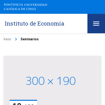
Instituto de Economía
keyboard_arrow_right
Inicio
Seminarios