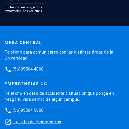
MESA CENTRAL
Teléfono para comunicarse con las distintas áreas de la
Universidad.
phone
(56)95504 4000
EMERGENCIAS UC
Teléfono en caso de accidente o situación que ponga en
riesgo tu vida dentro de algún campus.
phone
(56)95504 5000
launch
Ir al sitio de Emergencias