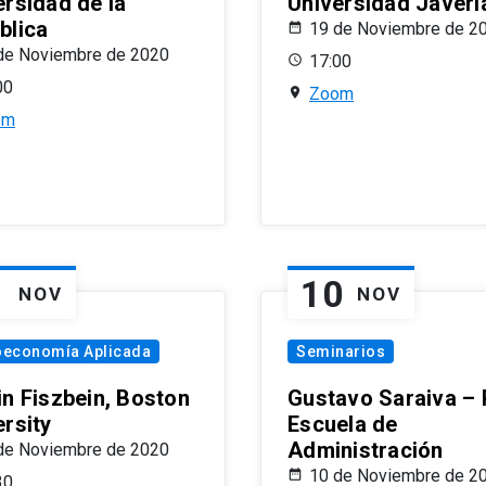
ersidad de la
Universidad Javeri
blica
19 de Noviembre de 2
de Noviembre de 2020
17:00
00
Zoom
om
1
10
NOV
NOV
oeconomía Aplicada
Seminarios
in Fiszbein, Boston
Gustavo Saraiva –
ersity
Escuela de
Administración
de Noviembre de 2020
10 de Noviembre de 2
30