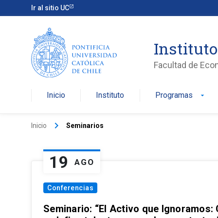
Ir al sitio UC
Institut
Facultad de Eco
Inicio
Instituto
Programas
arrow_drop_down
keyboard_arrow_right
Inicio
Seminarios
19
AGO
Conferencias
Seminario: “El Activo que Ignoramos: