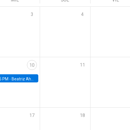
3
4
11
10
5 PM -
Beatriz Ahumada, PhD candidate, Universidad de Pittsburgh
17
18