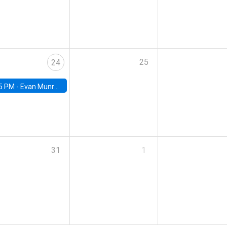
25
24
5 PM -
Evan Munro, Neyman Visiting Assistant Professor in the Department of Statistics at UC Berkeley
31
1