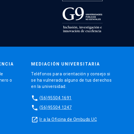
ENCIA
MEDIACIÓN UNIVERSITARIA
de
Teléfonos para orientación y consejo si
énero o
se ha vulnerado alguno de tus derechos
en la universidad.
phone
(56)95504 1691
phone
(56)95504 1247
launch
Ir a la Oficina de Ombuds UC