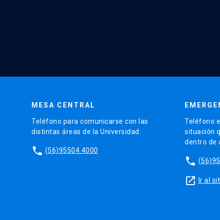
MESA CENTRAL
EMERGE
Teléfono para comunicarse con las
Teléfono e
distintas áreas de la Universidad.
situación 
dentro de
phone
(56)95504 4000
phone
(56)9
launch
Ir al 