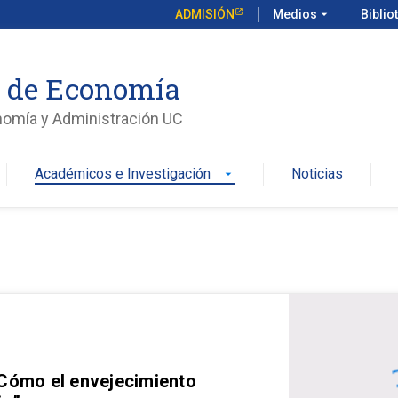
ADMISIÓN
Medios
arrow_drop_down
Biblio
o de Economía
nomía y Administración UC
Académicos e Investigación
Noticias
arrow_drop_down
 Cómo el envejecimiento