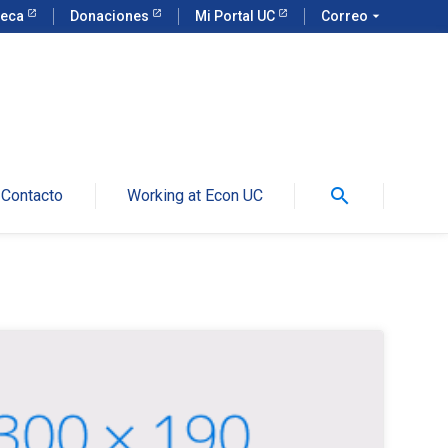
teca
Donaciones
Mi Portal UC
Correo
arrow_drop_down
search
Contacto
Working at Econ UC