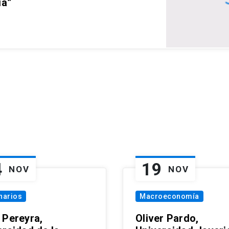
ia”
4
19
NOV
NOV
narios
Macroeconomía
 Pereyra,
Oliver Pardo,