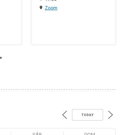
Zoom
>
TODAY
SÁB
DOM