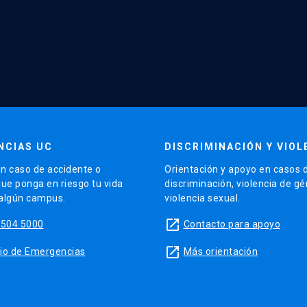
NCIAS UC
DISCRIMINACIÓN Y VIOL
n caso de accidente o
Orientación y apoyo en casos 
que ponga en riesgo tu vida
discriminación, violencia de g
 algún campus.
violencia sexual.
launch
5504 5000
Contacto para apoyo
launch
sitio de Emergencias
Más orientación