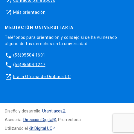
launch
Contacto para apoyo
launch
Más orientación
MEDIACIÓN UNIVERSITARIA
Teléfonos para orientación y consejo si se ha vulnerado
alguno de tus derechos en la universidad.
phone
(56)95504 1691
phone
(56)95504 1247
launch
Ir a la Oficina de Ombuds UC
Diseño y desarrollo:
Urantiacos
Asesoría:
Dirección Digital
, Prorrectoría
Utilizando el
Kit Digital UC