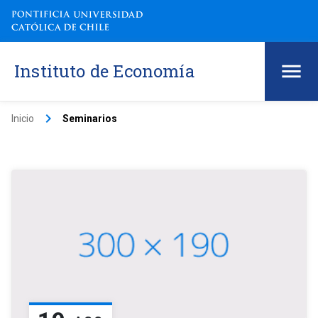
Instituto de Economía
keyboard_arrow_right
Inicio
Seminarios