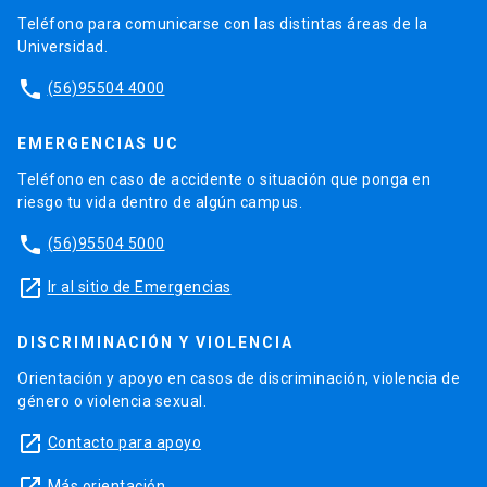
Teléfono para comunicarse con las distintas áreas de la
Universidad.
phone
(56)95504 4000
EMERGENCIAS UC
Teléfono en caso de accidente o situación que ponga en
riesgo tu vida dentro de algún campus.
phone
(56)95504 5000
launch
Ir al sitio de Emergencias
DISCRIMINACIÓN Y VIOLENCIA
Orientación y apoyo en casos de discriminación, violencia de
género o violencia sexual.
launch
Contacto para apoyo
Más orientación