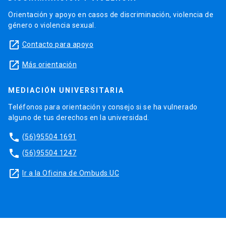
Orientación y apoyo en casos de discriminación, violencia de
género o violencia sexual.
launch
Contacto para apoyo
launch
Más orientación
MEDIACIÓN UNIVERSITARIA
Teléfonos para orientación y consejo si se ha vulnerado
alguno de tus derechos en la universidad.
phone
(56)95504 1691
phone
(56)95504 1247
launch
Ir a la Oficina de Ombuds UC