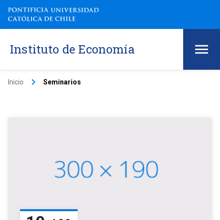
Instituto de Economía
keyboard_arrow_right
Inicio
Seminarios