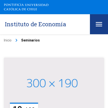
Instituto de Economía
keyboard_arrow_right
Inicio
Seminarios