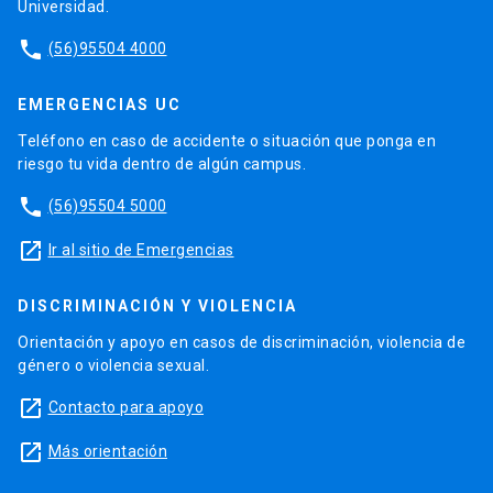
Universidad.
phone
(56)95504 4000
EMERGENCIAS UC
Teléfono en caso de accidente o situación que ponga en
riesgo tu vida dentro de algún campus.
phone
(56)95504 5000
launch
Ir al sitio de Emergencias
DISCRIMINACIÓN Y VIOLENCIA
Orientación y apoyo en casos de discriminación, violencia de
género o violencia sexual.
launch
Contacto para apoyo
launch
Más orientación