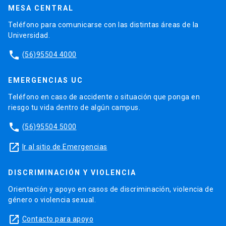
MESA CENTRAL
Teléfono para comunicarse con las distintas áreas de la
Universidad.
phone
(56)95504 4000
EMERGENCIAS UC
Teléfono en caso de accidente o situación que ponga en
riesgo tu vida dentro de algún campus.
phone
(56)95504 5000
launch
Ir al sitio de Emergencias
DISCRIMINACIÓN Y VIOLENCIA
Orientación y apoyo en casos de discriminación, violencia de
género o violencia sexual.
launch
Contacto para apoyo