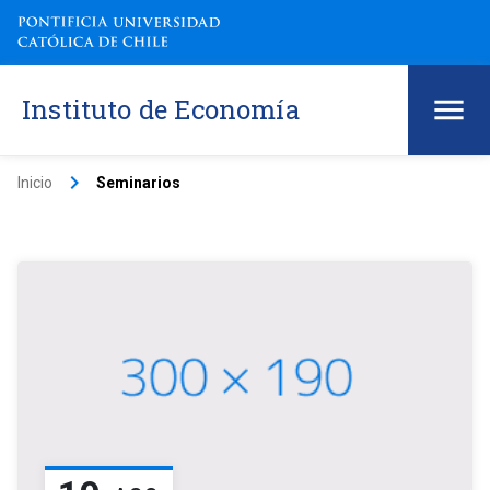
Instituto de Economía
keyboard_arrow_right
Inicio
Seminarios