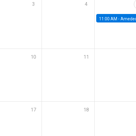
3
4
11:00 AM -
Amedeo Piolatto, Universidad Autónoma de Barcelon
10
11
17
18