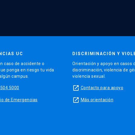
NCIAS UC
DISCRIMINACIÓN Y VIOL
n caso de accidente o
Orientación y apoyo en casos 
que ponga en riesgo tu vida
discriminación, violencia de g
 algún campus.
violencia sexual.
launch
5504 5000
Contacto para apoyo
launch
sitio de Emergencias
Más orientación