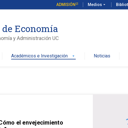
ADMISIÓN
Medios
arrow_drop_down
Biblio
o de Economía
nomía y Administración UC
Académicos e Investigación
Noticias
arrow_drop_down
 Cómo el envejecimiento