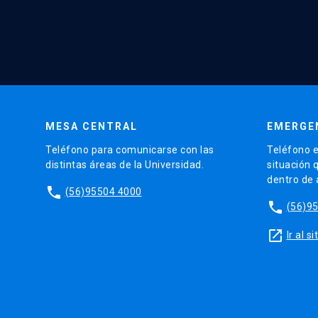
MESA CENTRAL
EMERGE
Teléfono para comunicarse con las
Teléfono e
distintas áreas de la Universidad.
situación 
dentro de
phone
(56)95504 4000
phone
(56)9
launch
Ir al 