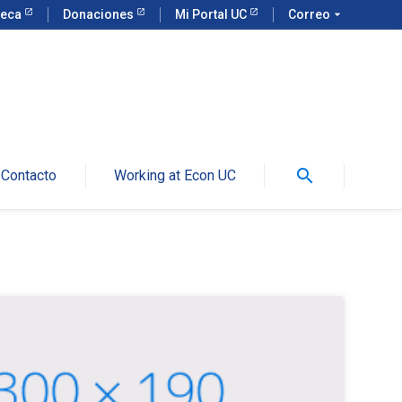
teca
Donaciones
Mi Portal UC
Correo
arrow_drop_down
search
Contacto
Working at Econ UC