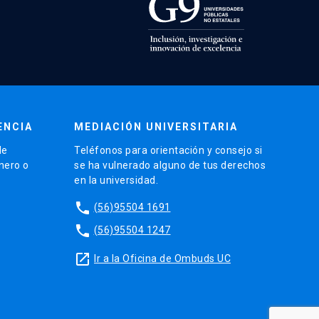
ENCIA
MEDIACIÓN UNIVERSITARIA
de
Teléfonos para orientación y consejo si
énero o
se ha vulnerado alguno de tus derechos
en la universidad.
phone
(56)95504 1691
phone
(56)95504 1247
launch
Ir a la Oficina de Ombuds UC