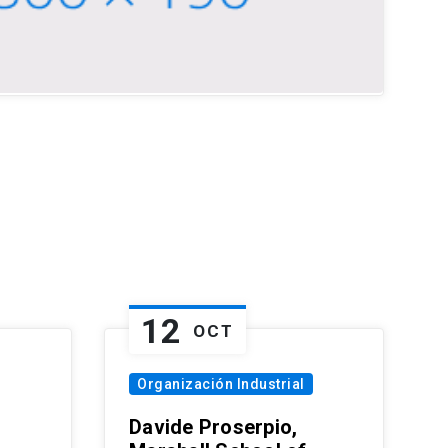
12
OCT
Organización Industrial
Davide Proserpio,