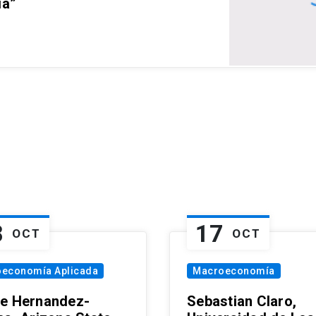
ia”
8
17
OCT
OCT
oeconomía Aplicada
Macroeconomía
e Hernandez-
Sebastian Claro,