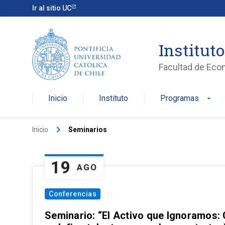
Ir al sitio UC
Institut
Facultad de Eco
Inicio
Instituto
Programas
arrow_drop_down
keyboard_arrow_right
Inicio
Seminarios
19
AGO
Conferencias
Seminario: “El Activo que Ignoramos: