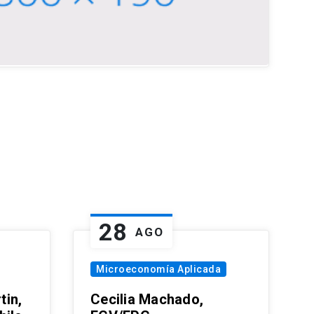
28
AGO
Microeconomía Aplicada
tin,
Cecilia Machado,