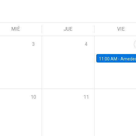
MIÉ
JUE
VIE
3
4
11:00 AM -
Amedeo Piolatto, Universidad Autónoma de Barcelon
10
11