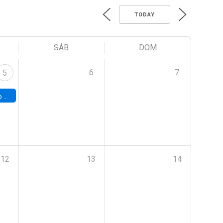
TODAY
SÁB
DOM
6
7
5
a (UAB)
12
13
14