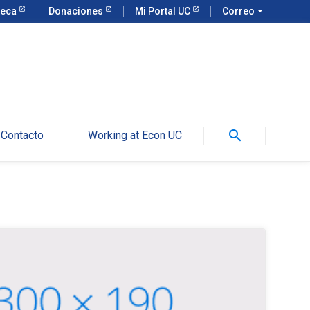
teca
Donaciones
Mi Portal UC
Correo
arrow_drop_down
search
Contacto
Working at Econ UC