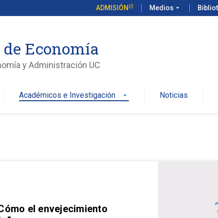
ADMISIÓN
Medios
arrow_drop_down
Biblio
o de Economía
nomía y Administración UC
Académicos e Investigación
Noticias
arrow_drop_down
 Cómo el envejecimiento