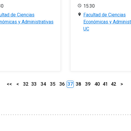
30
15:30
ultad de Ciencias
Facultad de Ciencias
nómicas y Administrativas
Económicas y Administ
UC
<<
<
32
33
34
35
36
37
38
39
40
41
42
>