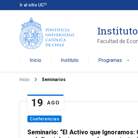
Ir al sitio UC
Institut
Facultad de Eco
Inicio
Instituto
Programas
arrow_drop_down
keyboard_arrow_right
Inicio
Seminarios
19
AGO
Conferencias
Seminario: “El Activo que Ignoramos: