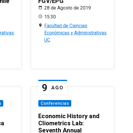
hile
FGV/EPG
28 de Agosto de 2019
15:30
Facultad de Ciencias
rativas
Económicas y Administrativas
UC
9
AGO
a
Conferencias
Economic History and
ca
Cliometrics Lab:
Seventh Annual