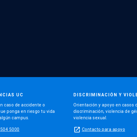
NCIAS UC
DISCRIMINACIÓN Y VIOL
n caso de accidente o
Orientación y apoyo en casos 
que ponga en riesgo tu vida
discriminación, violencia de g
 algún campus.
violencia sexual.
launch
5504 5000
Contacto para apoyo