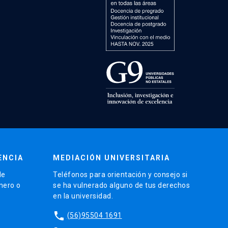
ENCIA
MEDIACIÓN UNIVERSITARIA
de
Teléfonos para orientación y consejo si
énero o
se ha vulnerado alguno de tus derechos
en la universidad.
phone
(56)95504 1691