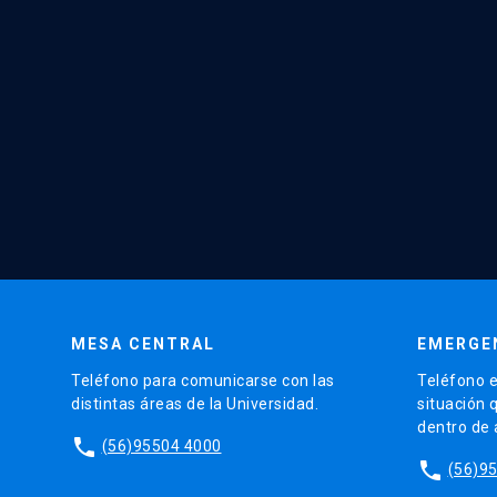
MESA CENTRAL
EMERGE
Teléfono para comunicarse con las
Teléfono e
distintas áreas de la Universidad.
situación 
dentro de
phone
(56)95504 4000
phone
(56)9