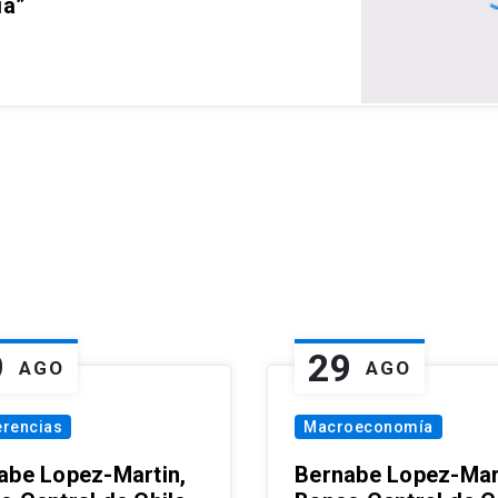
ia”
9
29
AGO
AGO
erencias
Macroeconomía
abe Lopez-Martin,
Bernabe Lopez-Mar