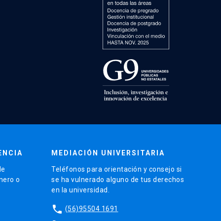
ENCIA
MEDIACIÓN UNIVERSITARIA
de
Teléfonos para orientación y consejo si
énero o
se ha vulnerado alguno de tus derechos
en la universidad.
phone
(56)95504 1691