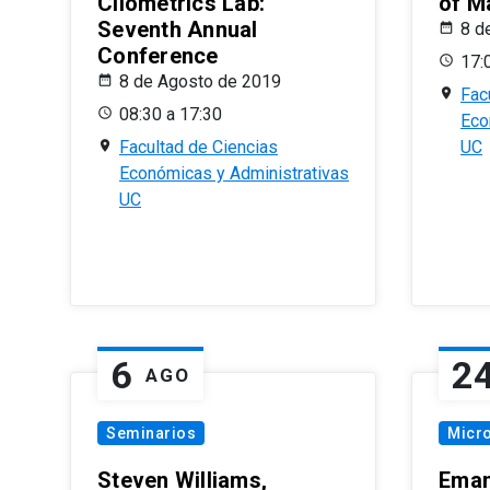
Cliometrics Lab:
of M
Seventh Annual
8 d
Conference
17:
8 de Agosto de 2019
Fac
08:30 a 17:30
Eco
Facultad de Ciencias
UC
Económicas y Administrativas
UC
6
2
AGO
Seminarios
Micr
Steven Williams,
Eman