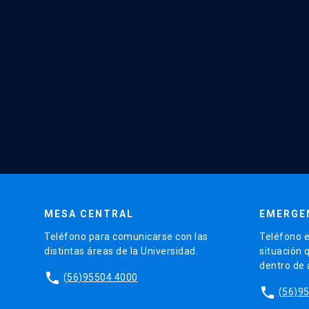
MESA CENTRAL
EMERGE
Teléfono para comunicarse con las
Teléfono e
distintas áreas de la Universidad.
situación 
dentro de
phone
(56)95504 4000
phone
(56)9