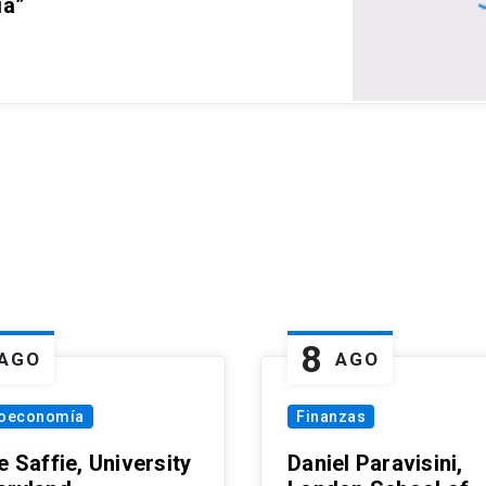
ia”
8
AGO
AGO
oeconomía
Finanzas
e Saffie, University
Daniel Paravisini,