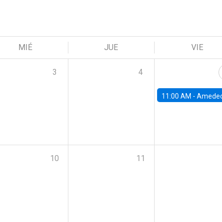
MIÉ
JUE
VIE
3
4
11:00 AM -
Amedeo Piolatto, Universidad Autónoma de Barcelon
10
11