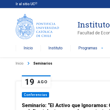
Ir al sitio UC
Institut
Facultad de Eco
Inicio
Instituto
Programas
arrow_drop_down
keyboard_arrow_right
Inicio
Seminarios
19
AGO
Conferencias
Seminario: “El Activo que Ignoramos: