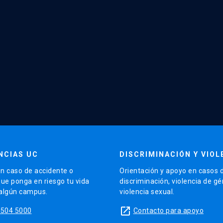
NCIAS UC
DISCRIMINACIÓN Y VIOL
n caso de accidente o
Orientación y apoyo en casos 
que ponga en riesgo tu vida
discriminación, violencia de g
 algún campus.
violencia sexual.
launch
5504 5000
Contacto para apoyo