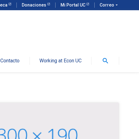
teca
Donaciones
Mi Portal UC
Correo
arrow_drop_down
search
Contacto
Working at Econ UC