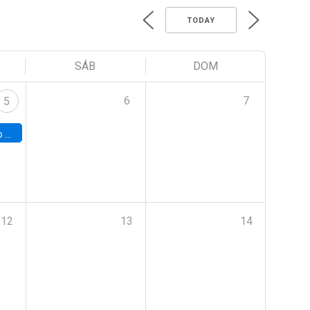
TODAY
SÁB
DOM
6
7
5
a (UAB)
12
13
14