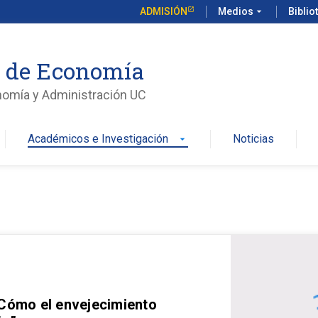
ADMISIÓN
Medios
arrow_drop_down
Biblio
o de Economía
nomía y Administración UC
Académicos e Investigación
Noticias
arrow_drop_down
 Cómo el envejecimiento