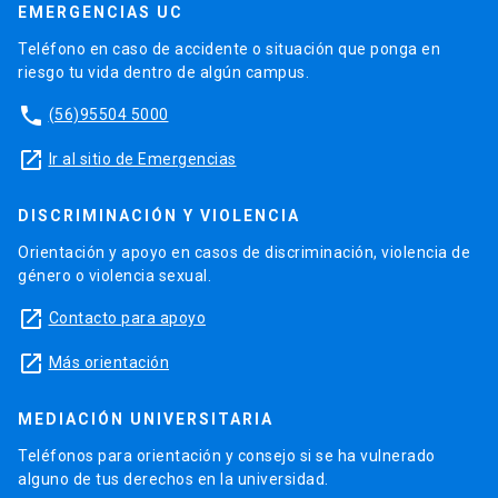
EMERGENCIAS UC
Teléfono en caso de accidente o situación que ponga en
riesgo tu vida dentro de algún campus.
phone
(56)95504 5000
launch
Ir al sitio de Emergencias
DISCRIMINACIÓN Y VIOLENCIA
Orientación y apoyo en casos de discriminación, violencia de
género o violencia sexual.
launch
Contacto para apoyo
launch
Más orientación
MEDIACIÓN UNIVERSITARIA
Teléfonos para orientación y consejo si se ha vulnerado
alguno de tus derechos en la universidad.