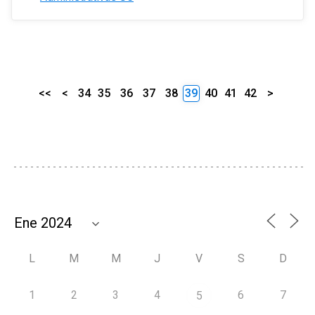
<<
<
34
35
36
37
38
39
40
41
42
>
L
M
M
J
V
S
D
1
2
3
4
6
7
5