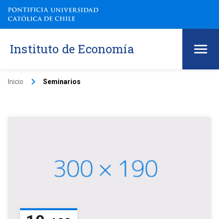
Instituto de Economía
keyboard_arrow_right
Inicio
Seminarios