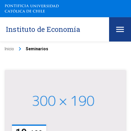
Instituto de Economía
keyboard_arrow_right
Inicio
Seminarios