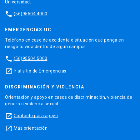
Universidad.
phone
(56)95504 4000
EMERGENCIAS UC
Teléfono en caso de accidente o situación que ponga en
riesgo tu vida dentro de algún campus.
phone
(56)95504 5000
launch
Ir al sitio de Emergencias
DISCRIMINACIÓN Y VIOLENCIA
Orientación y apoyo en casos de discriminación, violencia de
género o violencia sexual.
launch
Contacto para apoyo
launch
Más orientación