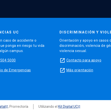
NCIAS UC
DISCRIMINACIÓN Y VIOL
n caso de accidente o
Orientación y apoyo en casos 
que ponga en riesgo tu vida
discriminación, violencia de g
 algún campus.
violencia sexual.
launch
5504 5000
Contacto para apoyo
launch
sitio de Emergencias
Más orientación
ital
, Prorrectoría
Utilizando el
Kit Digital UC