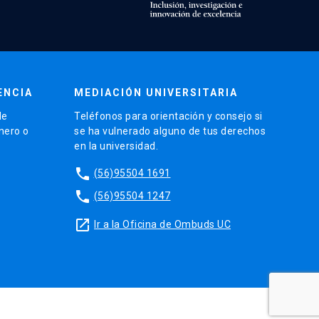
ENCIA
MEDIACIÓN UNIVERSITARIA
de
Teléfonos para orientación y consejo si
énero o
se ha vulnerado alguno de tus derechos
en la universidad.
phone
(56)95504 1691
phone
(56)95504 1247
launch
Ir a la Oficina de Ombuds UC