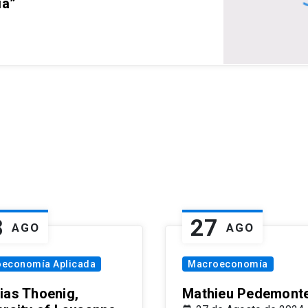
ia”
8
27
AGO
AGO
oeconomía Aplicada
Macroeconomía
ias Thoenig,
Mathieu Pedemonte