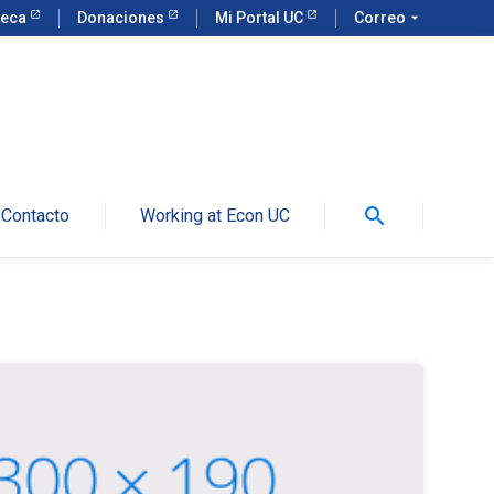
teca
Donaciones
Mi Portal UC
Correo
arrow_drop_down
search
Contacto
Working at Econ UC