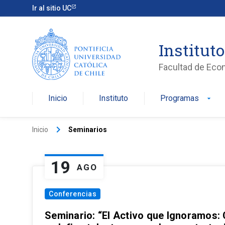
Ir al sitio UC
Institut
Facultad de Eco
Inicio
Instituto
Programas
arrow_drop_down
keyboard_arrow_right
Inicio
Seminarios
19
AGO
Conferencias
Seminario: “El Activo que Ignoramos: