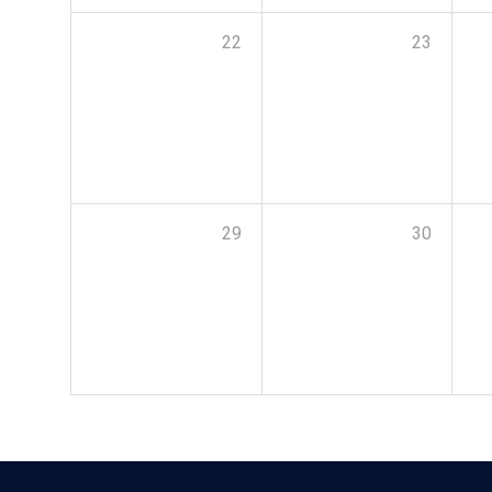
22
23
29
30