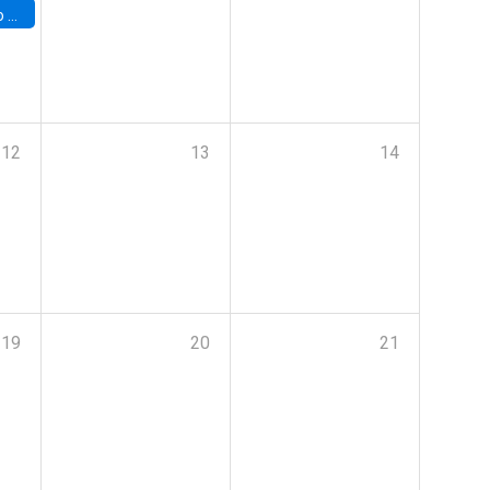
a (UAB)
12
13
14
19
20
21