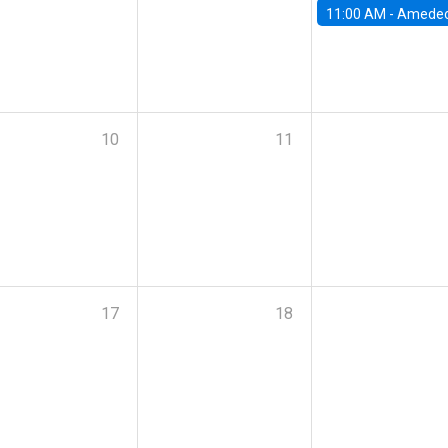
11:00 AM -
Amedeo Piolatto, Universidad Autónoma de Barcelon
10
11
17
18