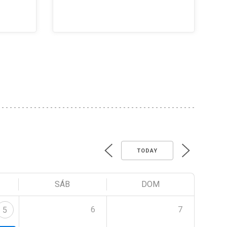
TODAY
SÁB
DOM
6
7
5