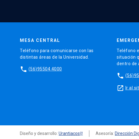
MESA CENTRAL
EMERGE
Teléfono para comunicarse con las
Teléfono e
distintas áreas de la Universidad.
situación 
dentro de
phone
(56)95504 4000
phone
(56)9
launch
Ir al 
Diseño y desarrollo:
Urantiacos
Asesoría:
Dirección Dig