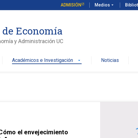
ADMISIÓN
Medios
arrow_drop_down
Biblio
o de Economía
nomía y Administración UC
Académicos e Investigación
Noticias
arrow_drop_down
 Cómo el envejecimiento