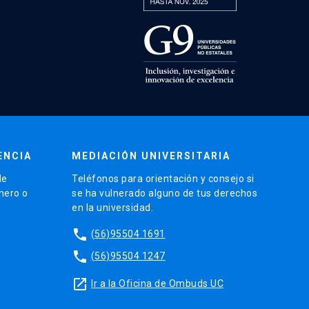
ENCIA
MEDIACIÓN UNIVERSITARIA
de
Teléfonos para orientación y consejo si
énero o
se ha vulnerado alguno de tus derechos
en la universidad.
phone
(56)95504 1691
phone
(56)95504 1247
launch
Ir a la Oficina de Ombuds UC