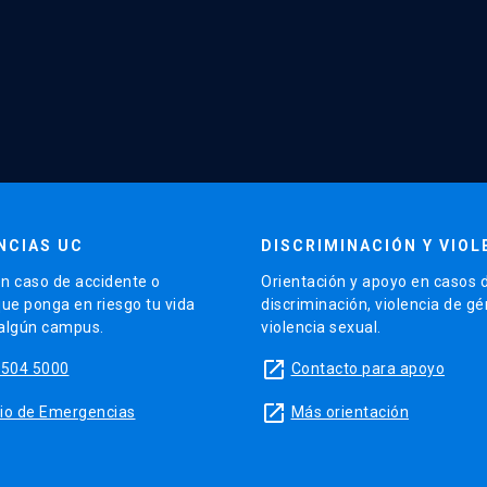
NCIAS UC
DISCRIMINACIÓN Y VIOL
n caso de accidente o
Orientación y apoyo en casos 
que ponga en riesgo tu vida
discriminación, violencia de g
 algún campus.
violencia sexual.
launch
5504 5000
Contacto para apoyo
launch
sitio de Emergencias
Más orientación