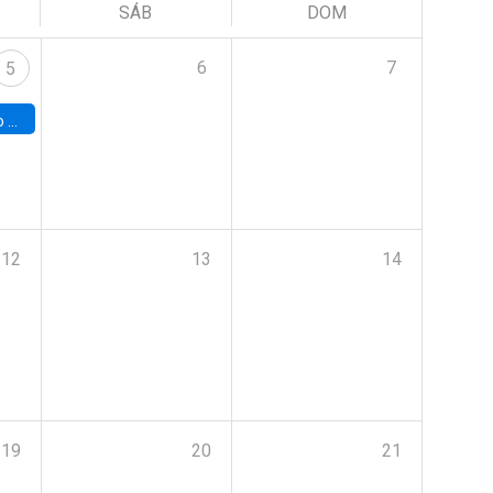
SÁB
DOM
6
7
5
a (UAB)
12
13
14
19
20
21