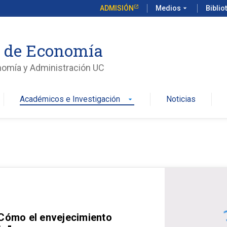
ADMISIÓN
Medios
arrow_drop_down
Biblio
o de Economía
nomía y Administración UC
Académicos e Investigación
Noticias
arrow_drop_down
 Cómo el envejecimiento