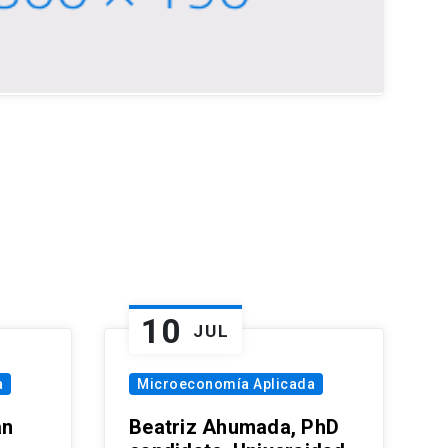
10
JUL
a
Microeconomía Aplicada
an
Beatriz Ahumada, PhD