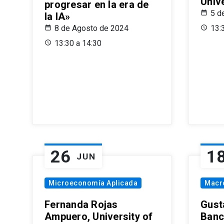
Univ
progresar en la era de
5 d
la IA»
8 de Agosto de 2024
13:
13:30 a 14:30
26
1
JUN
Microeconomía Aplicada
Macr
Fernanda Rojas
Gust
Ampuero, University of
Banc