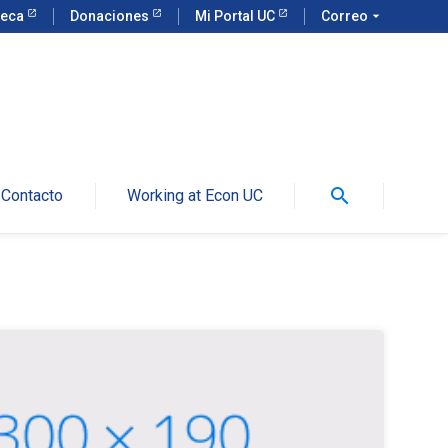
teca
Donaciones
Mi Portal UC
Correo
arrow_drop_down
search
Contacto
Working at Econ UC