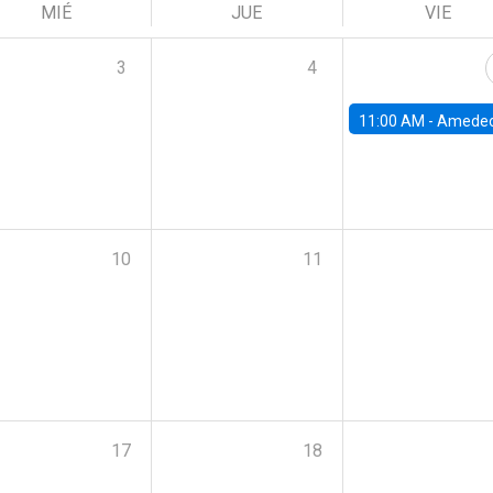
MIÉ
JUE
VIE
3
4
11:00 AM -
Amedeo Piolatto, Universidad Autónoma de Barcelon
10
11
17
18