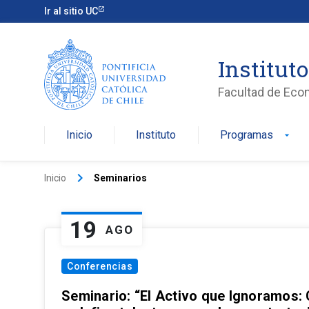
Ir al sitio UC
Institut
Facultad de Eco
Inicio
Instituto
Programas
arrow_drop_down
keyboard_arrow_right
Inicio
Seminarios
19
AGO
Conferencias
Seminario: “El Activo que Ignoramos: