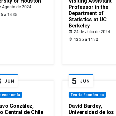
ersity of Houston
Visiting Assistant
Professor in the
e Agosto de 2024
Department of
35 a 14:35
Statistics at UC
Berkeley
24 de Julio de 2024
13:35 a 14:30
8
5
JUN
JUN
oeconomía
Teoría Económica
avo González,
David Bardey,
o Central de Chile
Universidad de los