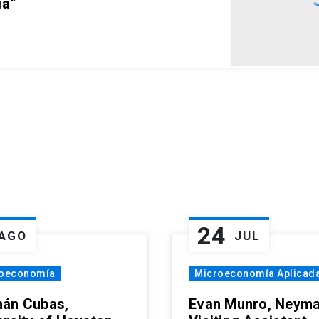
ia”
24
AGO
JUL
oeconomía
Microeconomía Aplicad
án Cubas,
Evan Munro, Neym