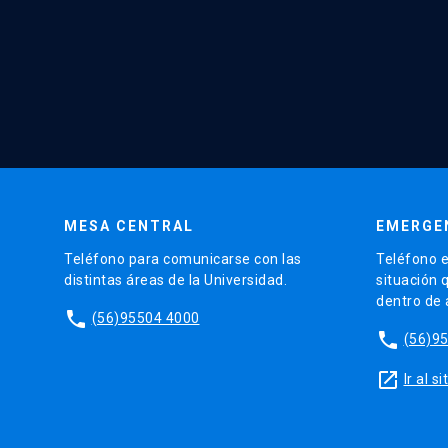
MESA CENTRAL
EMERGE
Teléfono para comunicarse con las
Teléfono e
distintas áreas de la Universidad.
situación 
dentro de
phone
(56)95504 4000
phone
(56)9
launch
Ir al 