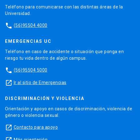
Teléfono para comunicarse con las distintas áreas de la
Universidad.
phone
(56)95504 4000
EMERGENCIAS UC
Teléfono en caso de accidente o situación que ponga en
riesgo tu vida dentro de algún campus.
phone
(56)95504 5000
launch
Ir al sitio de Emergencias
DISCRIMINACIÓN Y VIOLENCIA
Orientación y apoyo en casos de discriminación, violencia de
género o violencia sexual.
launch
Contacto para apoyo
Más orientación