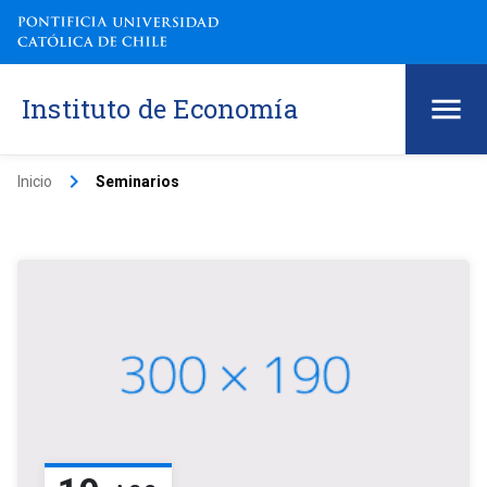
Instituto de Economía
keyboard_arrow_right
Inicio
Seminarios