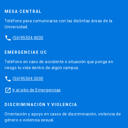
MESA CENTRAL
Teléfono para comunicarse con las distintas áreas de la
Universidad.
phone
(56)95504 4000
EMERGENCIAS UC
Teléfono en caso de accidente o situación que ponga en
riesgo tu vida dentro de algún campus.
phone
(56)95504 5000
launch
Ir al sitio de Emergencias
DISCRIMINACIÓN Y VIOLENCIA
Orientación y apoyo en casos de discriminación, violencia de
género o violencia sexual.