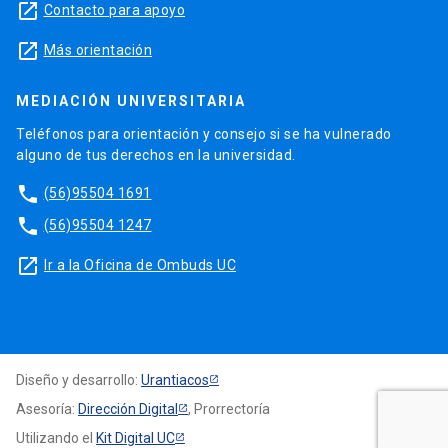
launch
Contacto para apoyo
launch
Más orientación
MEDIACIÓN UNIVERSITARIA
Teléfonos para orientación y consejo si se ha vulnerado
alguno de tus derechos en la universidad.
phone
(56)95504 1691
phone
(56)95504 1247
launch
Ir a la Oficina de Ombuds UC
Diseño y desarrollo:
Urantiacos
Asesoría:
Dirección Digital
, Prorrectoría
Utilizando el
Kit Digital UC