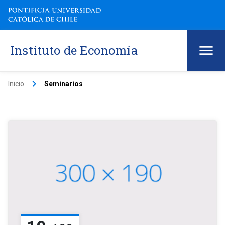
Instituto de Economía
keyboard_arrow_right
Inicio
Seminarios