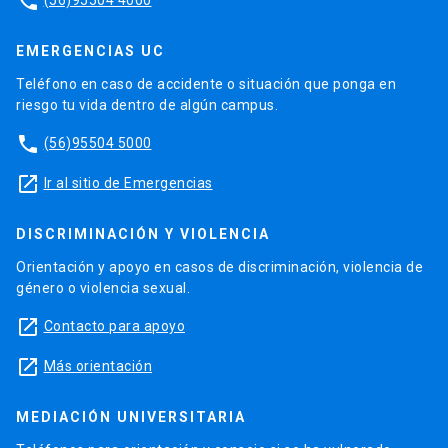
phone
EMERGENCIAS UC
Teléfono en caso de accidente o situación que ponga en
riesgo tu vida dentro de algún campus.
phone
(56)95504 5000
launch
Ir al sitio de Emergencias
DISCRIMINACIÓN Y VIOLENCIA
Orientación y apoyo en casos de discriminación, violencia de
género o violencia sexual.
launch
Contacto para apoyo
launch
Más orientación
MEDIACIÓN UNIVERSITARIA