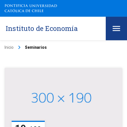
Instituto de Economía
keyboard_arrow_right
Inicio
Seminarios