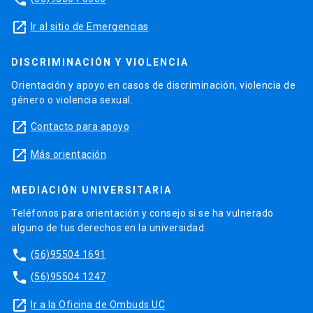
launch
Ir al sitio de Emergencias
DISCRIMINACIÓN Y VIOLENCIA
Orientación y apoyo en casos de discriminación, violencia de
género o violencia sexual.
launch
Contacto para apoyo
launch
Más orientación
MEDIACIÓN UNIVERSITARIA
Teléfonos para orientación y consejo si se ha vulnerado
alguno de tus derechos en la universidad.
phone
(56)95504 1691
phone
(56)95504 1247
launch
Ir a la Oficina de Ombuds UC