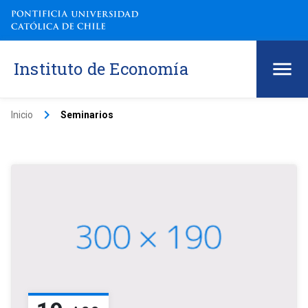
Instituto de Economía
keyboard_arrow_right
Inicio
Seminarios