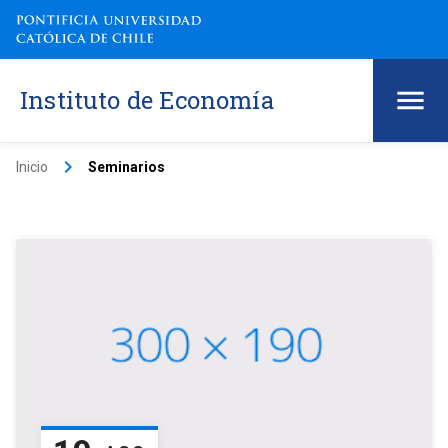
Instituto de Economía
keyboard_arrow_right
Inicio
Seminarios