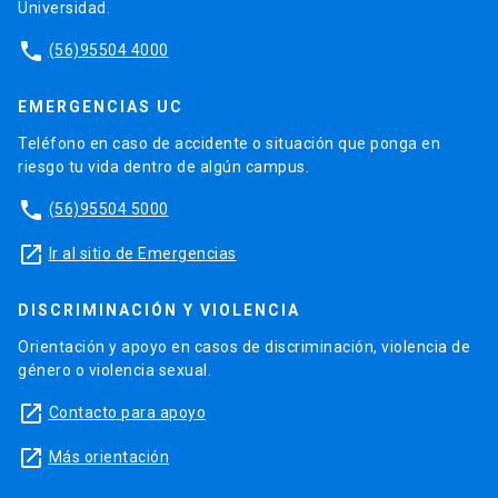
Universidad.
phone
(56)95504 4000
EMERGENCIAS UC
Teléfono en caso de accidente o situación que ponga en
riesgo tu vida dentro de algún campus.
phone
(56)95504 5000
launch
Ir al sitio de Emergencias
DISCRIMINACIÓN Y VIOLENCIA
Orientación y apoyo en casos de discriminación, violencia de
género o violencia sexual.
launch
Contacto para apoyo
launch
Más orientación