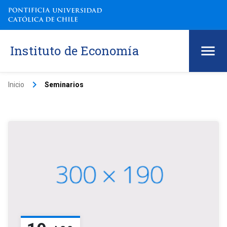
Instituto de Economía
keyboard_arrow_right
Inicio
Seminarios