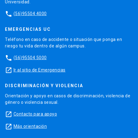
Universidad.
phone
(56)95504 4000
EMERGENCIAS UC
Teléfono en caso de accidente o situación que ponga en
riesgo tu vida dentro de algún campus.
phone
(56)95504 5000
launch
Ir al sitio de Emergencias
DISCRIMINACIÓN Y VIOLENCIA
Orientación y apoyo en casos de discriminación, violencia de
género o violencia sexual.
launch
Contacto para apoyo
launch
Más orientación