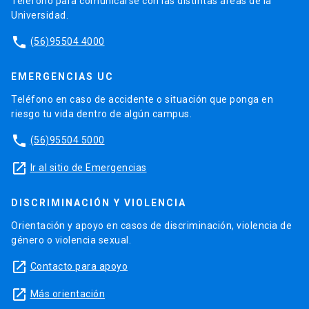
Teléfono para comunicarse con las distintas áreas de la
Universidad.
phone
(56)95504 4000
EMERGENCIAS UC
Teléfono en caso de accidente o situación que ponga en
riesgo tu vida dentro de algún campus.
phone
(56)95504 5000
launch
Ir al sitio de Emergencias
DISCRIMINACIÓN Y VIOLENCIA
Orientación y apoyo en casos de discriminación, violencia de
género o violencia sexual.
launch
Contacto para apoyo
launch
Más orientación