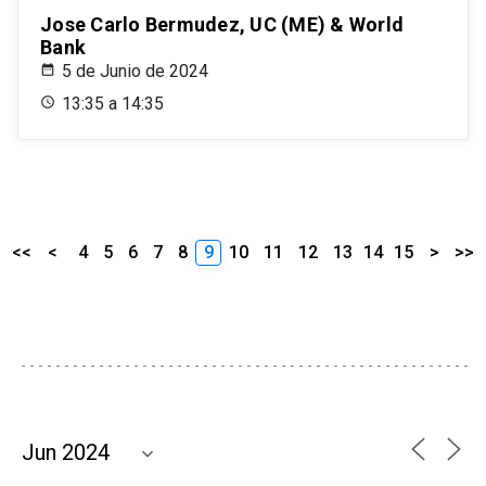
Jose Carlo Bermudez, UC (ME) & World
Bank
5 de Junio de 2024
13:35 a 14:35
<<
<
4
5
6
7
8
9
10
11
12
13
14
15
>
>>