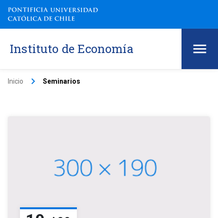
Instituto de Economía
keyboard_arrow_right
Inicio
Seminarios