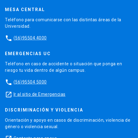
MESA CENTRAL
Teléfono para comunicarse con las distintas áreas de la
Universidad.
phone
(56)95504 4000
EMERGENCIAS UC
Teléfono en caso de accidente o situación que ponga en
riesgo tu vida dentro de algún campus.
phone
(56)95504 5000
launch
Ir al sitio de Emergencias
DISCRIMINACIÓN Y VIOLENCIA
Orientación y apoyo en casos de discriminación, violencia de
género o violencia sexual.