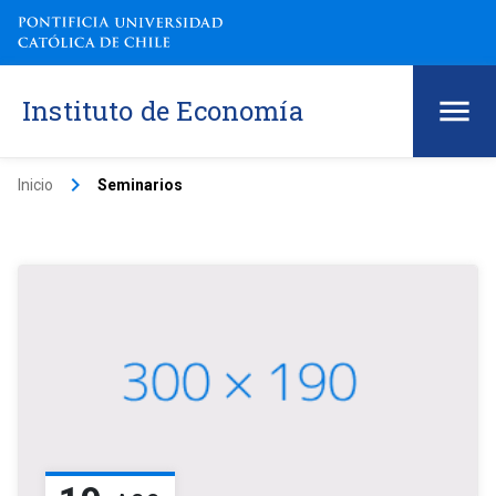
Instituto de Economía
keyboard_arrow_right
Inicio
Seminarios