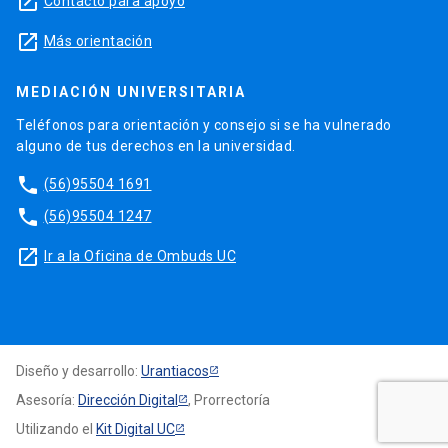
launch
Contacto para apoyo
launch
Más orientación
MEDIACIÓN UNIVERSITARIA
Teléfonos para orientación y consejo si se ha vulnerado
alguno de tus derechos en la universidad.
phone
(56)95504 1691
phone
(56)95504 1247
launch
Ir a la Oficina de Ombuds UC
Diseño y desarrollo:
Urantiacos
Asesoría:
Dirección Digital
, Prorrectoría
Utilizando el
Kit Digital UC